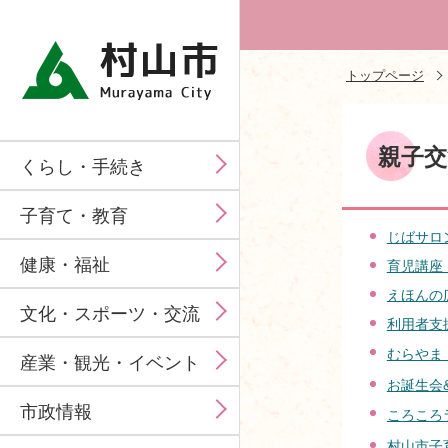
トップページ
親子
くらし・手続き
子育て・教育
じばサロ
健康・福祉
育児講座
えほんの
文化・スポーツ・交流
利用者支
むらやま
産業・観光・イベント
お誕生会
市政情報
ころころ
村山市子