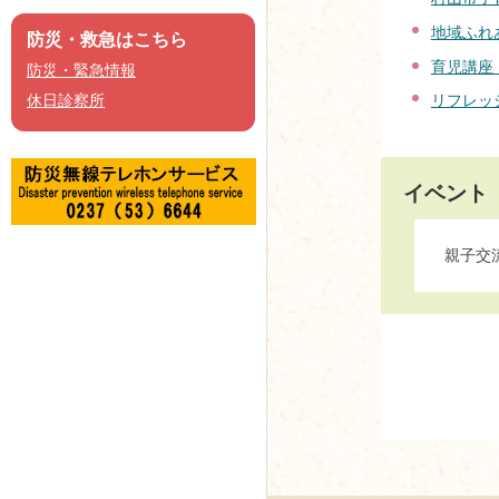
地域ふれ
防災・救急はこちら
育児講座
防災・緊急情報
リフレッ
休日診察所
イベント
親子交