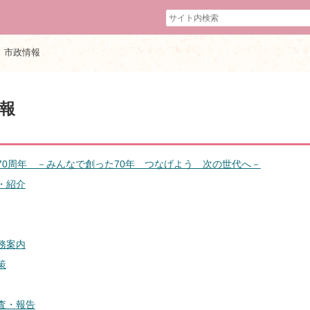
市政情報
報
70周年 －みんなで創った70年 つなげよう 次の世代へ－
・紹介
務案内
策
査・報告