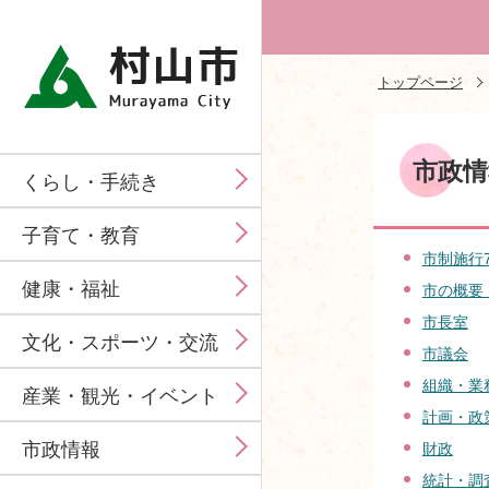
トップページ
市政情
くらし・手続き
子育て・教育
市制施行
健康・福祉
市の概要
市長室
文化・スポーツ・交流
市議会
組織・業
産業・観光・イベント
計画・政
市政情報
財政
統計・調