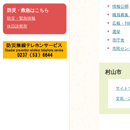
情報公開
防災・救急はこちら
職員募集
防災・緊急情報
広報・刊
休日診察所
選挙
市庁舎
市民セン
村山市
サイト
文化・