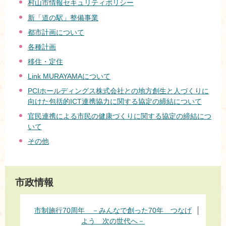
村山市情報セキュリティポリシー
新「道の駅」整備事業
都市計画について
各種計画
移住・定住
Link MURAYAMAについて
PCIホールディングス株式会社との地方創生と人づくりに
向けた包括的ICT連携協力に関する協定の締結について
官民連携による市民の健康づくりに関する協定の締結につ
いて
その他
市政情報
市制施行70周年 －みんなで創った70年 つなげ
よう 次の世代へ－