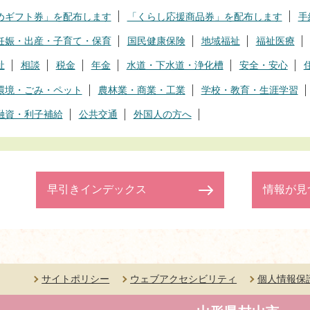
めギフト券」を配布します
「くらし応援商品券」を配布します
手
妊娠・出産・子育て・保育
国民健康保険
地域福祉
福祉医療
祉
相談
税金
年金
水道・下水道・浄化槽
安全・安心
環境・ごみ・ペット
農林業・商業・工業
学校・教育・生涯学習
融資・利子補給
公共交通
外国人の方へ
早引きインデックス
情報が見
サイトポリシー
ウェブアクセシビリティ
個人情報保