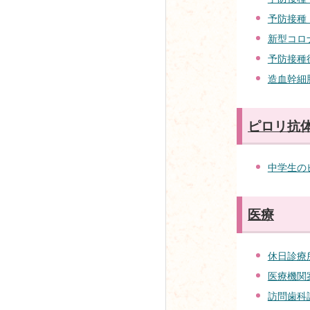
予防接種
新型コロ
予防接種
造血幹細
ピロリ抗
中学生の
医療
休日診療
医療機関
訪問歯科