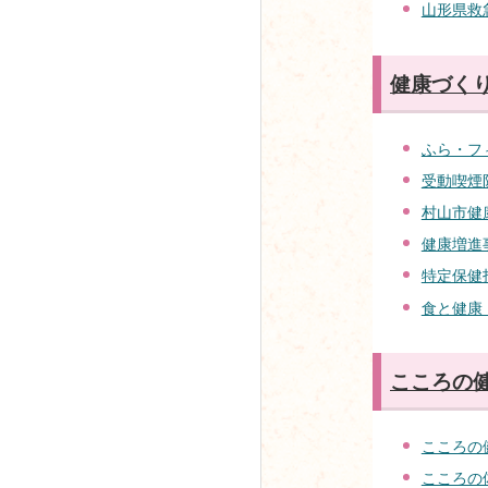
山形県救
健康づく
ふら・フ
受動喫煙
村山市健
健康増進
特定保健
食と健康
こころの
こころの
こころの