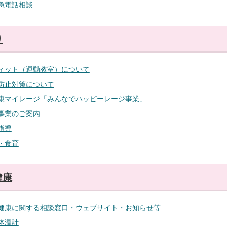
急電話相談
り
ィット（運動教室）について
防止対策について
康マイレージ「みんなでハッピーレージ事業」
事業のご案内
指導
・食育
健康
健康に関する相談窓口・ウェブサイト・お知らせ等
体温計