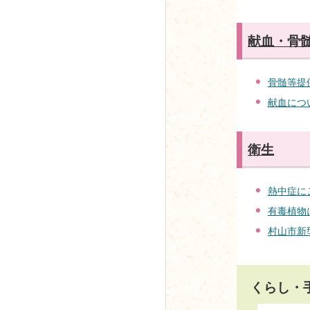
献血・骨
骨髄等提
献血につ
衛生
熱中症に
有毒植物
村山市新
くらし・