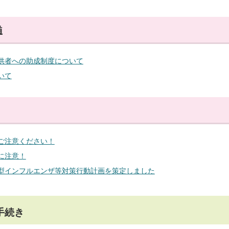
髄
供者への助成制度について
いて
ご注意ください！
に注意！
型インフルエンザ等対策行動計画を策定しました
手続き