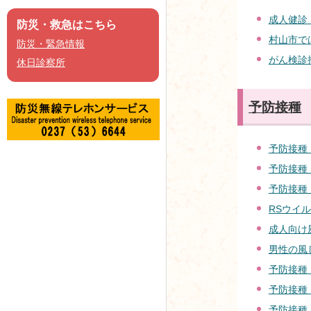
成人健診
防災・救急はこちら
村山市で
防災・緊急情報
がん検診
休日診察所
予防接種
予防接種
予防接種
予防接種
RSウイ
成人向け
男性の風
予防接種
予防接種
予防接種