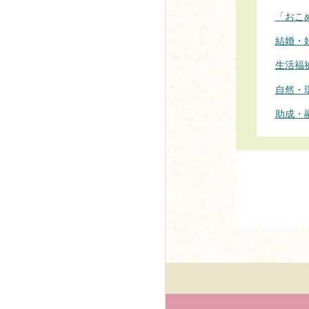
「おこ
結婚・
生活福
自然・
助成・