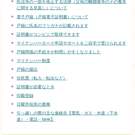
民法等の一部を改正する法律（父母の離婚後等の子の養育
に関する見直し）について
電子戸籍（戸籍電子証明書）について
戸籍に氏名のフリガナが記載されます
証明書がコンビニで取得できます
マイナンバーカード申請サポートをご自宅で受けられます
戸籍関係の手続きが利用しやすくなりました
マイナンバー制度
戸籍の届出
住民票（転入・転出など）
証明書が必要なとき
印鑑登録
日曜市役所の業務
引っ越しの際の主な連絡先【電気・ガス・水道（下水
道）・電話・NHK】