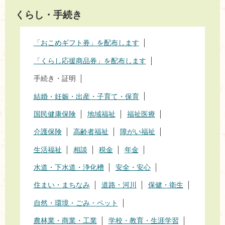
くらし・手続き
「おこめギフト券」を配布します
「くらし応援商品券」を配布します
手続き・証明
結婚・妊娠・出産・子育て・保育
国民健康保険
地域福祉
福祉医療
介護保険
高齢者福祉
障がい福祉
生活福祉
相談
税金
年金
水道・下水道・浄化槽
安全・安心
住まい・まちなみ
道路・河川
保健・衛生
自然・環境・ごみ・ペット
農林業・商業・工業
学校・教育・生涯学習