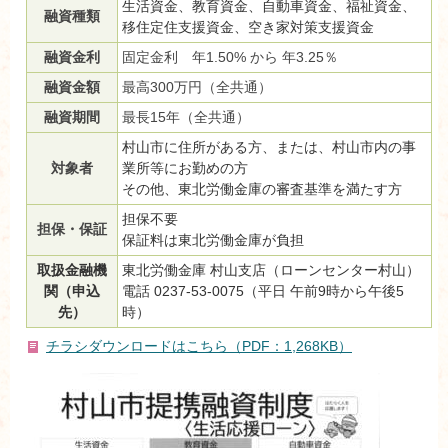
生活資金、教育資金、自動車資金、福祉資金、
融資種類
移住定住支援資金、空き家対策支援資金
融資金利
固定金利 年1.50% から 年3.25％
融資金額
最高300万円（全共通）
融資期間
最長15年（全共通）
村山市に住所がある方、または、村山市内の事
対象者
業所等にお勤めの方
その他、東北労働金庫の審査基準を満たす方
担保不要
担保・保証
保証料は東北労働金庫が負担
取扱金融機
東北労働金庫 村山支店（ローンセンター村山）
関（申込
電話 0237-53-0075（平日 午前9時から午後5
先）
時）
チラシダウンロードはこちら（PDF：1,268KB）