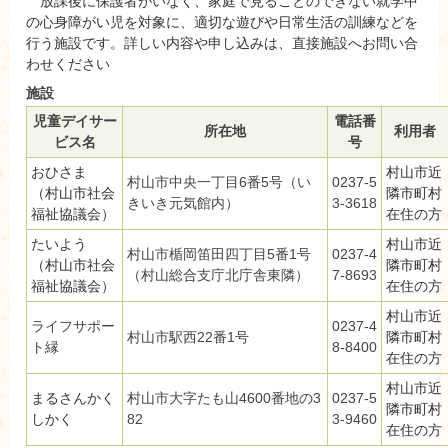
放課後に保護者がいなく、家庭で見ることのできない就学中
の心身障がい児を対象に、適切な遊びや日常生活の訓練などを
行う施設です。詳しい内容や申し込みは、直接施設へお問い合
わせください
施設
児童デイサー
電話番
所在地
利用者
ビス名
号
おひさま
村山市近
村山市中央一丁目6番5号（い
0237-5
（村山市社会
隣市町村
きいき元気館内）
3-3618
福祉協議会）
在住の方
たいよう
村山市近
村山市楯岡笛田四丁目5番1号
0237-4
（村山市社会
隣市町村
（村山総合支庁北庁舎東隣）
7-8693
福祉協議会）
在住の方
村山市近
ライフサポー
0237-4
村山市駅西22番1号
隣市町村
ト縁
8-8400
在住の方
村山市近
まるさんかく
村山市大字たも山4600番地の3
0237-5
隣市町村
しかく
82
3-9460
在住の方