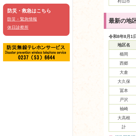
村山市
防災・救急はこちら
防災・緊急情報
最新の地
休日診察所
令和8年8月1
地区名
楯岡
西郷
大倉
大久保
冨本
戸沢
袖崎
大高根
計