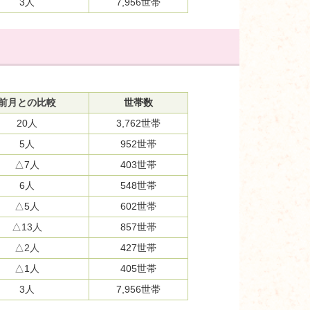
3人
7,956世帯
前月との比較
世帯数
20人
3,762世帯
5人
952世帯
△7人
403世帯
6人
548世帯
△5人
602世帯
△13人
857世帯
△2人
427世帯
△1人
405世帯
3人
7,956世帯