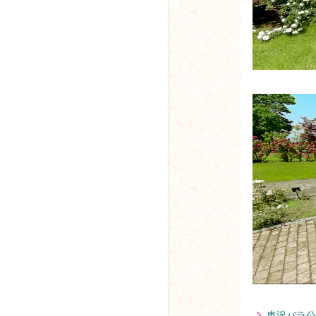
東沢バラ公