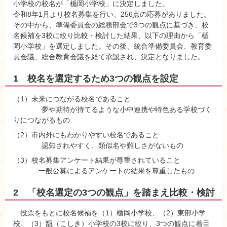
小学校の校名が「楯岡小学校」に決定しました。
令和8年1月より校名募集を行い、256点の応募がありました。
その中から、準備委員会の総務部会で3つの観点に基づき、校
名候補を3校に絞り比較・検討した結果、以下の理由から「楯
岡小学校」を選定しました。その後、統合準備委員会、教育委
員会議、総合教育会議を経て承認され、決定となりました。
1 校名を選定するため3つの観点を設定
（1）未来につながる校名であること
夢や期待が持てるような小中連携や特色ある学校づく
りにつながるもの
（2）市内外にもわかりやすい校名であること
認知されやすく、類似名や難しさがないもの
（3）校名募集アンケート結果が尊重されていること
一般公募によるアンケートの結果を尊重したもの
2 「校名選定の3つの観点」を踏まえ比較・検討
投票をもとに校名候補を（1）楯岡小学校、（2）東部小学
校、（3）甑（こしき）小学校の3校に絞り、3つの観点に着目