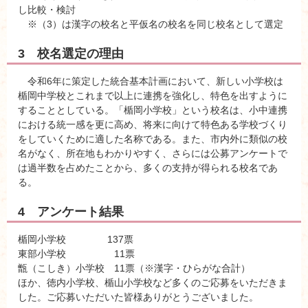
し比較・検討
※（3）は漢字の校名と平仮名の校名を同じ校名として選定
3 校名選定の理由
令和6年に策定した統合基本計画において、新しい小学校は
楯岡中学校とこれまで以上に連携を強化し、特色を出すように
することとしている。「楯岡小学校」という校名は、小中連携
における統一感を更に高め、将来に向けて特色ある学校づくり
をしていくために適した名称である。また、市内外に類似の校
名がなく、所在地もわかりやすく、さらには公募アンケートで
は過半数を占めたことから、多くの支持が得られる校名であ
る。
4 アンケート結果
楯岡小学校 137票
東部小学校 11票
甑（こしき）小学校 11票（※漢字・ひらがな合計）
ほか、徳内小学校、楯山小学校など多くのご応募をいただきま
した。ご応募いただいた皆様ありがとうございました。