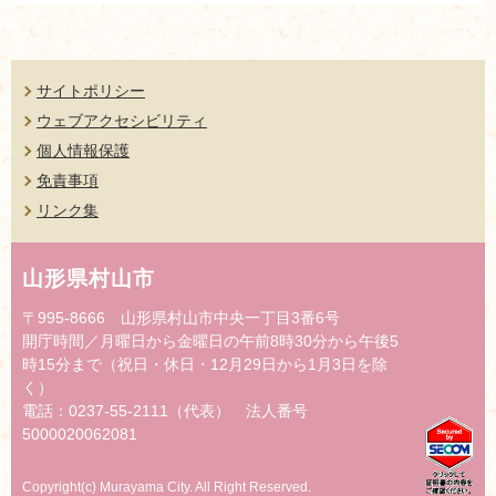
サイトポリシー
ウェブアクセシビリティ
個人情報保護
免責事項
リンク集
山形県村山市
〒995-8666 山形県村山市中央一丁目3番6号
開庁時間／月曜日から金曜日の午前8時30分から午後5
時15分まで（祝日・休日・12月29日から1月3日を除
く）
電話：0237-55-2111（代表） 法人番号
5000020062081
Copyright(c) Murayama City. All Right Reserved.