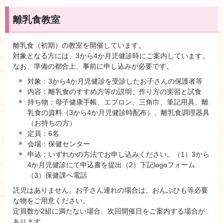
離乳食教室
離乳食（初期）の教室を開催しています。
対象となる方には、3から4か月児健診時にご案内しています。
なお、準備の都合上、事前に申し込みが必要です。
対象：3から4か月児健診を受診したお子さんの保護者等
内容：離乳食のすすめ方等の説明、作り方の実習と試食
持ち物：母子健康手帳、エプロン、三角巾、筆記用具、離
乳食の資料（3から4か月児健診時配布）、離乳食調理器具
（お持ちの方）
定員：6名
会場：保健センター
申込：いずれかの方法でお申し込みください。（1）3から
4か月児健診にて申込書を提出（2）下記logoフォーム
（3）保健課へ電話
託児はありません。お子さん連れの場合は、おんぶひも等必要
な物をご用意ください。
定員数が2組に満たない場合、次回開催日をご案内する場合が
あります。