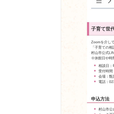
子育て世
Zoomを介
「子育ての相
村山市公式L
※休館日や時
相談日：
受付時間
会場：甑
電話：023
申込方法
村山市公