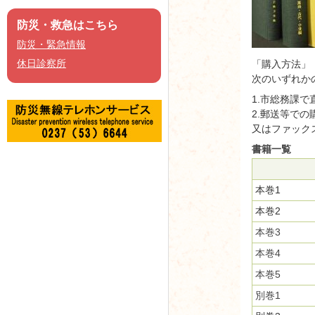
防災・救急はこちら
防災・緊急情報
休日診察所
「購入方法」
次のいずれか
1.市総務課
2.郵送等での
又はファックス
書籍一覧
本巻1
本巻2
本巻3
本巻4
本巻5
別巻1