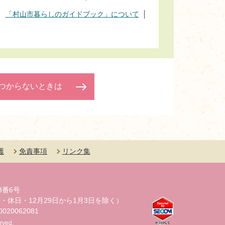
「村山市暮らしのガイドブック」について
つからないときは
護
免責事項
リンク集
3番6号
・休日・12月29日から1月3日を除く）
20062081
rved.