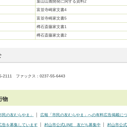
葉山山麓開発に関する資料2
富並寺崎家文書4
富並寺崎家文書5
樽石斎藤家文書1
樽石斎藤家文書2
せ
5-2111 ファックス：0237-55-6443
行物
市民の友むらやま」
広報「市民の友むらやま」への有料広告掲載に
広告を募集しています
村山市公式LINE 友だち募集中
村山市公式F