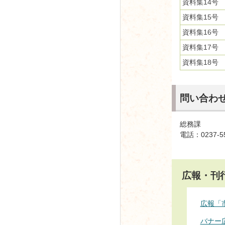
資料集14号
資料集15号
資料集16号
資料集17号
資料集18号
問い合わ
総務課
電話：0237-5
広報・刊
広報「
バナー