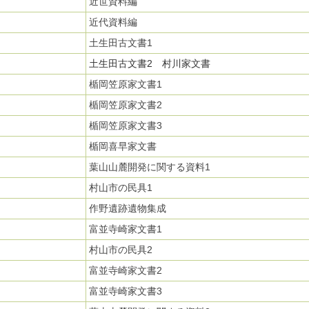
近世資料編
近代資料編
土生田古文書1
土生田古文書2 村川家文書
楯岡笠原家文書1
楯岡笠原家文書2
楯岡笠原家文書3
楯岡喜早家文書
葉山山麓開発に関する資料1
村山市の民具1
作野遺跡遺物集成
富並寺崎家文書1
村山市の民具2
富並寺崎家文書2
富並寺崎家文書3