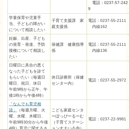
電話：0237-57-242
9
学童保育や児童手
子育て支援課 家
電話：0237-55-2111
当、子どもの障がい
庭支援係
内線162
について相談したい
妊娠、出産、子ども
の発育・発達、予防
保健課 健康指導
電話：0237-55-2111
接種について相談し
係
内線136
たい
日曜日に具合の悪く
なった子どもを診て
もらいたい（毎週日
休日診療所（保健
電話：0237-55-2972
曜日、祝日、休日
センター内）
午前9時から正午、午
後1時から午後4時）
「なんでも育児相
談」
（毎週月曜、火
こども家庭センタ
曜、水曜、木曜日、
ーぽっぴーるーむ
電話：0237-22-9981
午前9時30分から午後
（子育てステーシ
4時）育児に関するさ
ョンすまいる内）