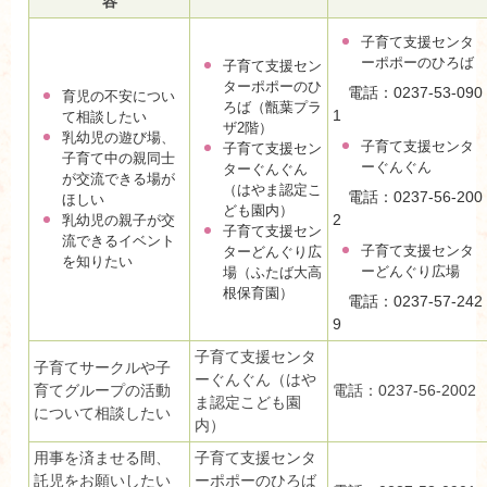
容
子育て支援センタ
ーポポーのひろば
子育て支援セン
ターポポーのひ
電話：0237-53-090
育児の不安につい
ろば（甑葉プラ
1
て相談したい
ザ2階）
乳幼児の遊び場、
子育て支援センタ
子育て支援セン
子育て中の親同士
ーぐんぐん
ターぐんぐん
が交流できる場が
（はやま認定こ
電話：0237-56-200
ほしい
ども園内）
2
乳幼児の親子が交
子育て支援セン
流できるイベント
子育て支援センタ
ターどんぐり広
を知りたい
ーどんぐり広場
場（ふたば大高
根保育園）
電話：0237-57-242
9
子育て支援センタ
子育てサークルや子
ーぐんぐん（はや
育てグループの活動
電話：0237-56-2002
ま認定こども園
について相談したい
内）
用事を済ませる間、
子育て支援センタ
託児をお願いしたい
ーポポーのひろば