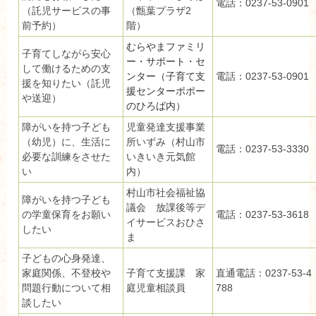
電話：0237-53-0901
（託児サービスの事
（甑葉プラザ2
前予約）
階）
むらやまファミリ
子育てしながら安心
ー・サポート・セ
して働けるための支
ンター（子育て支
電話：0237-53-0901
援を知りたい（託児
援センターポポー
や送迎）
のひろば内）
障がいを持つ子ども
児童発達支援事業
（幼児）に、生活に
所いずみ（村山市
電話：0237-53-3330
必要な訓練をさせた
いきいき元気館
い
内）
村山市社会福祉協
障がいを持つ子ども
議会 放課後等デ
の学童保育をお願い
電話：0237-53-3618
イサービスおひさ
したい
ま
子どもの心身発達、
家庭関係、不登校や
子育て支援課 家
直通電話：0237-53-4
問題行動について相
庭児童相談員
788
談したい