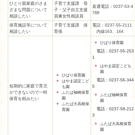
ひとり親家庭のさま
子育て支援課 母
直通電話：0237-53-4
ざまな問題について
子・父子自立支援
788
相談したい
員兼女性相談員
保育施設等について
子育て支援課 保
電話：0237-55-2111
相談したい
育係
内線163、164
ひばり保育園
電話：0237-55-253
1
はやま認定こども
園
ひばり保育園
電話：0237-56-344
はやま認定こど
短期的に家庭で育児
5
も園
ができないので一時
ふたば袖崎保育
ふたば袖崎保育
園
保育を頼みたい
園
ふたば大高根保
電話：0237-58-212
育園
3
ふたば大高根保育
園