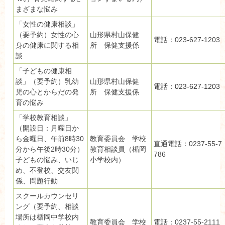
まざまな悩み
「女性の健康相談」
（要予約）女性の心
山形県村山保健
電話：023-627-1203
身の健康に関する相
所 保健支援係
談
「子どもの健康相
談」（要予約）乳幼
山形県村山保健
電話：023-627-1203
児の心とからだの発
所 保健支援係
育の悩み
「学校教育相談」
（開設日：月曜日か
ら金曜日、午前8時30
教育委員会 学校
直通電話：0237-55-7
分から午後2時30分）
教育相談員（楯岡
786
子どもの悩み、いじ
小学校内）
め、不登校、交友関
係、問題行動
スクールカウンセリ
ング（要予約、相談
場所は楯岡中学校内
教育委員会 学校
電話：0237-55-2111