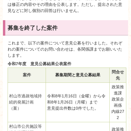
は修正の内容やその理由を公表します。ただし、提出された意
見などに対し個別の回答は行いません。
募集を終了した案件
これまで、以下の案件について意見公募を行いました。それぞ
れの案件についてのお問い合わせは、各関係課までお願いいた
します。
令和7年度 意見公募結果公表案件
問合せ
案件
募集期間と意見公募結果
先
政策推
進課
村山市過疎地域持
令和8年1月16日（金曜）から令
政策企
続的発展計画
和8年1月26日（月曜）まで
画係
（案）
意見提出件数は0件でした。
内線27
2
村山市公共施設等
政策推