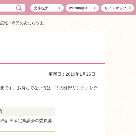
文字拡大
multilingual
サイトマップ
度広報「市民の友むらやま」
更新日：2019年1月25日
）]が必要です。お持ちでない方は、下の外部リンクよりダ
容
総合計画策定審議会の委員募