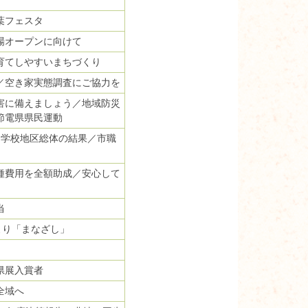
葉フェスタ
場オープンに向けて
育てしやすいまちづくり
／空き家実態調査にご協力を
害に備えましょう／地域防災
節電県県民運動
中学校地区総体の結果／市職
種費用を全額助成／安心して
当
より「まなざし」
県展入賞者
全域へ