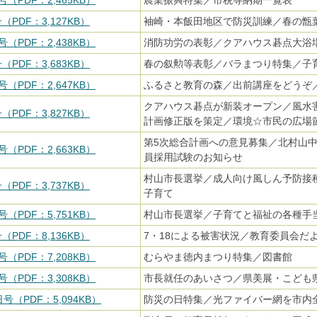
号（PDF：2,465KB）
農業振興特集／市税等納期一覧表
（PDF：3,127KB）
袖崎・本飯田地区で防災訓練／春の甑
号（PDF：2,438KB）
消防功労の表彰／クアハウス碁点大浴
（PDF：3,683KB）
春の叙勲等表彰／バラまつり特集／子
号（PDF：2,647KB）
ふるさと教育の森／出前講座をどうぞ
クアハウス碁点が新装オープン／風水
（PDF：3,827KB）
計画修正版を策定／環境☆市民の広場
第5次総合計画への意見募集／北村山
号（PDF：2,663KB）
員採用試験のお知らせ
村山市長選挙／成人向け風しん予防接
（PDF：3,737KB）
子育て
号（PDF：5,751KB）
村山市長選挙／子育てと福祉の各種手
（PDF：8,136KB）
7・18による被害状況／教育委員会だ
号（PDF：7,208KB）
むらやま徳内まつり特集／図書館
号（PDF：3,308KB）
市長就任のあいさつ／県美展・こども
日号（PDF：5,094KB）
防災の日特集／光ファイバー網を市内