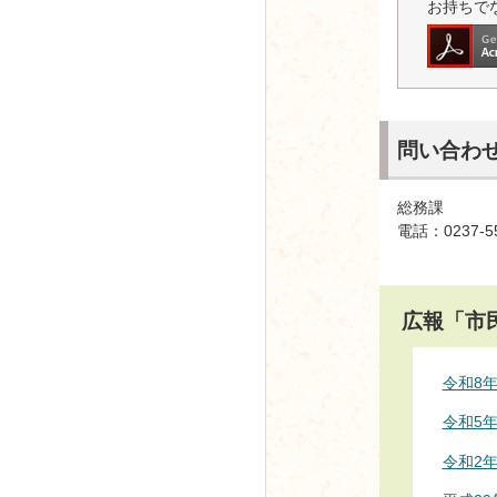
お持ちで
問い合わ
総務課
電話：0237-5
広報「市
令和8
令和5
令和2