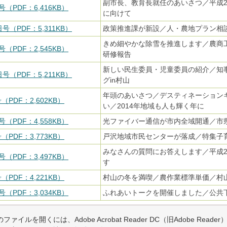
副市長、教育長就任のあいさつ／平成
号（PDF：6,416KB）
に向けて
日号（PDF：5,311KB）
政策推進課が新設／人・農地プラン相
きめ細やかな除雪を推進します／農商
号（PDF：2,545KB）
研修報告
新しい民生委員・児童委員の紹介／知
日号（PDF：5,211KB）
グin村山
年頭のあいさつ／デスティネーション
（PDF：2,602KB）
い／2014年地域も人も輝く年に
号（PDF：4,558KB）
光ファイバー通信が市内全域開通／市
（PDF：3,773KB）
戸沢地域市民センターが落成／特集子
みなさんの質問にお答えします／平成
号（PDF：3,497KB）
す
（PDF：4,221KB）
村山の冬を満喫／農作業標準単価／村
号（PDF：3,034KB）
ふれあいトークを開催しました／公共
ファイルを開くには、Adobe Acrobat Reader DC（旧Adobe Read