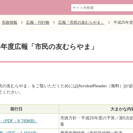
市政情報
広報・刊行物
広報「市民の友むらやま」
平成25年
5年度広報「市民の友むらやま」
民の友むらやま」をご覧いただくためには[AcrobatReader（無料
てください。
発行日
大まかな内
市政方針・平成25年度の予算／第5次
（PDF：8,789KB）
集