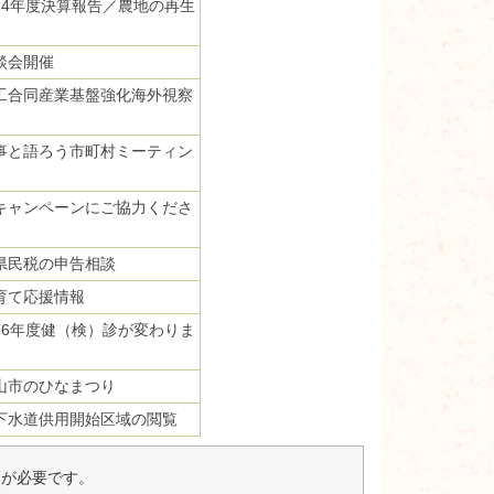
24年度決算報告／農地の再生
談会開催
工合同産業基盤強化海外視察
事と語ろう市町村ミーティン
キャンペーンにご協力くださ
県民税の申告相談
育て応援情報
26年度健（検）診が変わりま
山市のひなまつり
下水道供用開始区域の閲覧
er）が必要です。