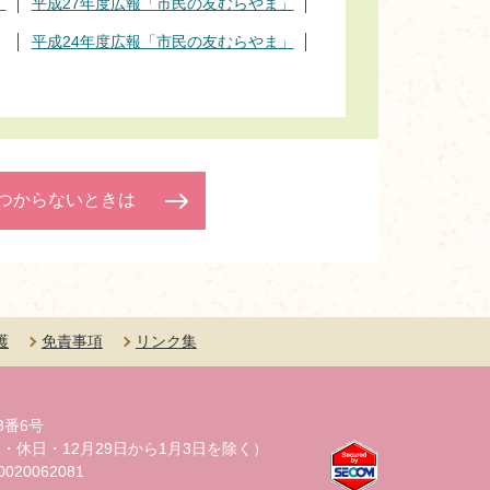
」
平成27年度広報「市民の友むらやま」
」
平成24年度広報「市民の友むらやま」
つからないときは
護
免責事項
リンク集
3番6号
・休日・12月29日から1月3日を除く）
20062081