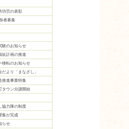
防功労の表彰
参加者募集
試験のお知らせ
福祉計画の推進
ー移転のお知らせ
会だより「まなざし」
造推進事業特集
町タウン分譲開始
し協力隊の制度
理集が完成
知らせ