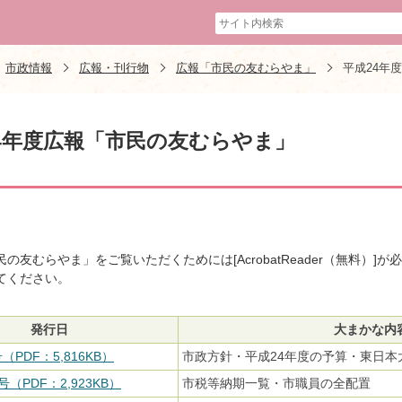
市政情報
広報・刊行物
広報「市民の友むらやま」
平成24年
4年度広報「市民の友むらやま」
民の友むらやま」をご覧いただくためには[AcrobatReader（無料
てください。
発行日
大まかな内
（PDF：5,816KB）
市政方針・平成24年度の予算・東日本
号（PDF：2,923KB）
市税等納期一覧・市職員の全配置