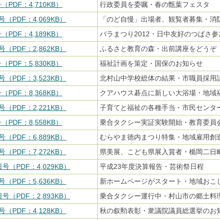
（PDF：4,710KB）
行政委員を委嘱・春の甑葉フェスタ
号（PDF：4,069KB）
「のど自慢」出場者、観覧者募集・消
（PDF：4,189KB）
バラまつり2012・日中友好のつばさ
号（PDF：2,862KB）
ふるさと教育の森・出前講座をどうぞ
（PDF：5,830KB）
福祉計画を策定・国保のお知らせ
号（PDF：3,523KB）
北村山中学校総体の結果・市職員採用
（PDF：8,368KB）
クアハウス碁点に新しい大浴場・地域
号（PDF：2,221KB）
子育てと福祉の各種手当・市民センタ
（PDF：8,558KB）
乗合タクシー実証実験開始・教育委員
号（PDF：6,889KB）
むらやま徳内まつり特集・地域雇用創
号（PDF：7,272KB）
県美展、こども県展入賞者・楯岡二日
日号（PDF：4,029KB）
平成23年度決算報告・芸術祭日程
号（PDF：5,636KB）
新ホームページがスタート・地域おこ
日号（PDF：2,893KB）
乗合タクシー運行中・村山市の郷土料
号（PDF：4,128KB）
秋の叙勲表彰・衆議院議員総選挙のお