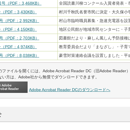
日号（PDF：3,468KB）
全国読書川柳コンクール入賞者発表・
（PDF：3,430KB）
村川千秋氏名誉市民に決定・大久保小
号（PDF：2,992KB）
村山市臨時職員募集・急速充電器を設
（PDF：4,150KB）
地区公民館が地域市民センターに・子
号（PDF：2,703KB）
図書館だより・麻しん風しん予防接種
（PDF：4,974KB）
教育委員会だより「まなざし」・子育
号（PDF：8,038KB）
豪雪対策連絡会議を設置しました・平成
ファイルを開くには、Adobe Acrobat Reader DC（旧Adobe Read
ない方は、Adobe社から無償でダウンロードできます。
Adobe Acrobat Reader DCのダウンロードへ
せ