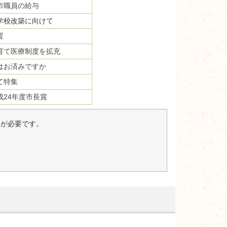
市職員の給与
学校改築に向けて
置
育て医療制度を拡充
はお済みですか
て特集
24年度市長賞
er）が必要です。