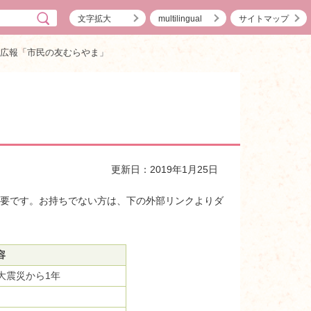
文字拡大
multilingual
サイトマップ
度広報「市民の友むらやま」
更新日：2019年1月25日
）]が必要です。お持ちでない方は、下の外部リンクよりダ
容
大震災から1年