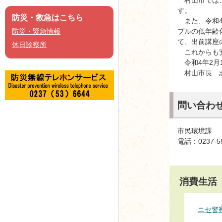
す。
防災・救急はこちら
また、令和4
ブルの低年齢
防災・緊急情報
て、出前講座
休日診察所
これからも安
令和4年2月
村山市長 
問い合わ
市民環境課
電話：0237-5
消費生活
ニセ警