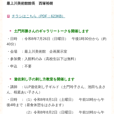
最上川美術館館長 西塚裕樹
チラシはこちら（PDF：623KB）
土門邦勝
さ
んの
ギャラリ
ートークを開催します
・日時 ：令和8年7月26日（日曜日） 午後1時30分から（約
40分）
・会場 ：最上川美術館 企画展示室
・参加費：入館料のみ（高校生以下は無料）
・申込 ：不要
遊佐刺し子の刺し方教室
を
開催します
・講師 ：LLP遊佐刺し子ギルド（土門玲子さん、池田ちゑさ
ん、桜庭あい子さん）
・日時 ：（1）令和8年8月1日（土曜日） 午前10時から午
後4時まで（昼食休憩をはさみます）
（2）令和8年8月2日（日曜日） 午前10時から午