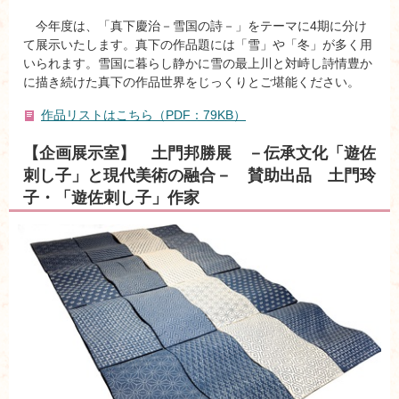
今年度は、「真下慶治－雪国の詩－」をテーマに4期に分け
て展示いたします。真下の作品題には「雪」や「冬」が多く用
いられます。雪国に暮らし静かに雪の最上川と対峙し詩情豊か
に描き続けた真下の作品世界をじっくりとご堪能ください。
作品リストはこちら（PDF：79KB）
【企画展示室】 土門邦勝展 －伝承文化「遊佐
刺し子」と現代美術の融合－ 賛助出品 土門玲
子・「遊佐刺し子」作家