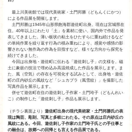
最上川美術館では現代美術家・土門邦勝（どもんくにかつ）
による作品展を開催します。
土門邦勝は1945年山形県飽海郡遊佐町出身。現在は宮城県在
住。40年以上にわたり「土」を素材に使い、国内外で作品を発
表してきました。薄い板状の粘土をひたすらに重ね続けるなど
の単純作業を繰り返す行為の積み重ねにより、感覚や感情の影
響されない無作為の作為を目指すなど、様々な方向から探究を
続けてきました。
今回は出身地・遊佐町に伝わる「遊佐刺し子」の文様を、磁
土に象嵌の技法で埋め込み高温焼成した作品を展示します。ま
た、風（空気）の存在を可視化する試みとして、出身地・遊佐
町の庄内砂丘の風紋など「シュカブラ（風雪紋）」を撮影した
写真作品を展示します。
併せて遊佐町在住の遊佐刺し子作家・土門玲子（どもんれい
こ）の制作した「遊佐刺し子」作品も展示します。
（チラシ裏面より）
遊佐町出身の現代美術家・土門邦勝氏の表
現は陶芸、彫刻、写真と多岐にわたる。その原点は庄内砂丘の
風紋にある。今回、遊佐刺し子作家の土門玲子氏との手仕事と
の融合は、故郷への回帰とも言える作品展である。