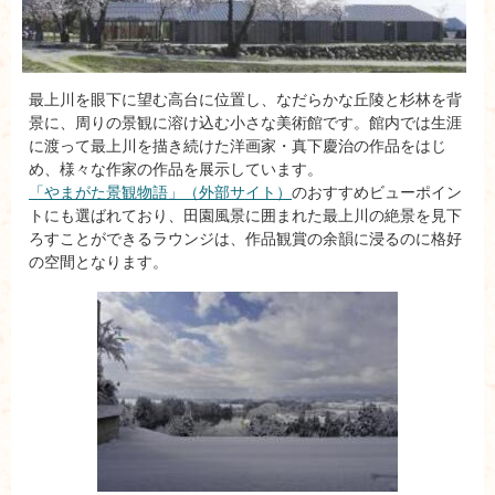
最上川を眼下に望む高台に位置し、なだらかな丘陵と杉林を背
景に、周りの景観に溶け込む小さな美術館です。館内では生涯
に渡って最上川を描き続けた洋画家・真下慶治の作品をはじ
め、様々な作家の作品を展示しています。
「やまがた景観物語」（外部サイト）
のおすすめビューポイン
トにも選ばれており、田園風景に囲まれた最上川の絶景を見下
ろすことができるラウンジは、作品観賞の余韻に浸るのに格好
の空間となります。