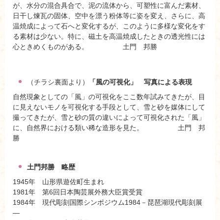
が、水分の混合具合で、泥の流体から、可塑性に富んだ素材、
日干し煉瓦の固体、空中を漂う粉体等に姿を変え、さらに、高
温焼成によって石へと変化するが、このように多様な変化をす
る素材は少ない。特に、磁土を高温焼成したときの透光性には
心ときめくものがある。 土門 邦勝
（チラシ裏面より）
「風の可視化」 写真による表現
自然現象としての「風」の可視化をここ数年試みてきたが、目
に見えないモノを可視化する手段として、雪と砂を媒体にして
撮ってきたが、雪と砂の質の違いによって可視化された「風」
に、自然界における類い稀な造形を見た。 土門 邦
勝
土門邦勝 略歴
1945年 山形県遊佐町生まれ
1981年 第6回日本陶芸展外務大臣賞受賞
1984年 現代彫刻国際シンポジウム1984－琵琶湖現代彫刻展
―