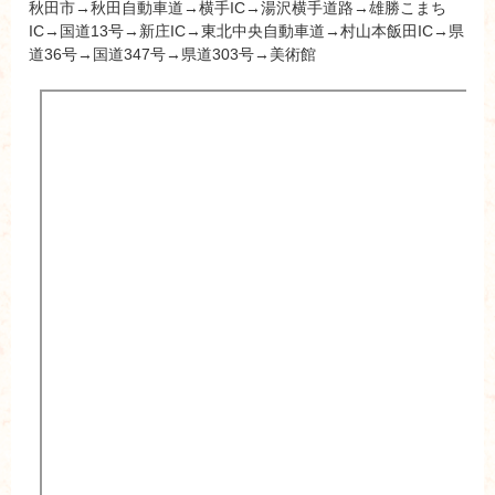
秋田市→秋田自動車道→横手IC→湯沢横手道路→雄勝こまち
IC→国道13号→新庄IC→東北中央自動車道→村山本飯田IC→県
道36号→国道347号→県道303号→美術館