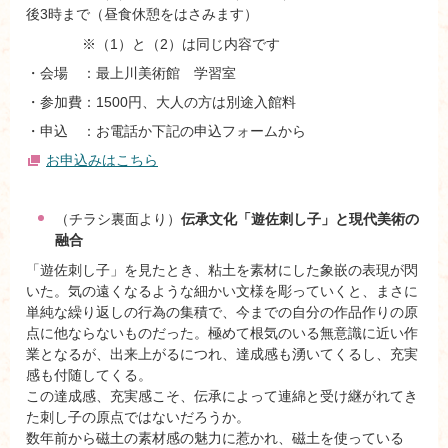
後3時まで（昼食休憩をはさみます）
※（1）と（2）は同じ内容です
・会場 ：最上川美術館 学習室
・参加費：1500円、大人の方は別途入館料
・申込 ：お電話か下記の申込フォームから
お申込みはこちら
（チラシ裏面より）
伝承文化「遊佐刺し子」と現代美術の
融合
「遊佐刺し子」を見たとき、粘土を素材にした象嵌の表現が閃
いた。気の遠くなるような細かい文様を彫っていくと、まさに
単純な繰り返しの行為の集積で、今までの自分の作品作りの原
点に他ならないものだった。極めて根気のいる無意識に近い作
業となるが、出来上がるにつれ、達成感も湧いてくるし、充実
感も付随してくる。
この達成感、充実感こそ、伝承によって連綿と受け継がれてき
た刺し子の原点ではないだろうか。
数年前から磁土の素材感の魅力に惹かれ、磁土を使っている