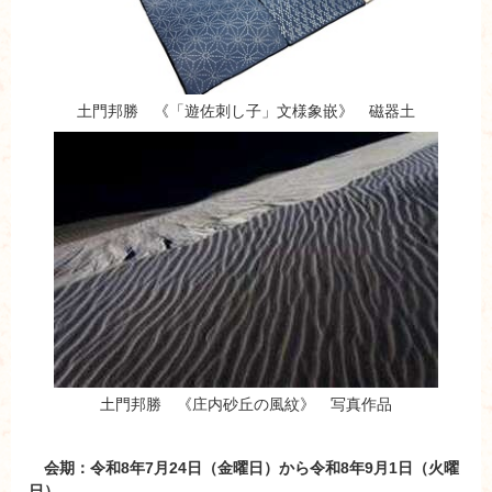
土門邦勝 《「遊佐刺し子」文様象嵌》 磁器土
土門邦勝 《庄内砂丘の風紋》 写真作品
会期：令和8年7月24日（金曜日）から令和8年9月1日（火曜
日）