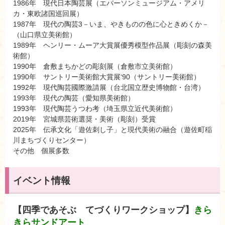
1986年 現代日本陶芸展（エバーソンミュージアム・アメリ
カ・東欧諸国巡回展）
1987年 現代の陶芸3－いま、やきものの色に心ときめくか－
（山口県立美術館）
1989年 ヘンリー・ムーア大賞展優秀模型作品展（彫刻の森美
術館）
1990年 倉敷まちかどの彫刻展（倉敷市立美術館）
1990年 サントリー美術館大賞展‘90（サントリー美術館）
1992年 現代陶芸國際激請展（台北国立歴史博物館・台湾）
1993年 現代の陶芸（愛知県美術館）
1993年 現代陶芸うつわ考（埼玉県立近代美術館）
2019年 宮城県芸術選奨・美術（彫刻）受賞
2025年 伝承文化「遊佐刺し子」と現代美術の融合（遊佐町稲
川まちづくりセンター）
その他 個展多数
イベント情報
【四季であそぶ てづくりワークショップ】
きら
きらサンドアート