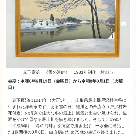
真下慶治 《雪の河畔》 1981年制作 村山市
会期：令和8年6月19日（金曜日）から令和8年9月1日（火曜
日）
真下慶治は1914年（大正3年）、山形県最上郡戸沢村津谷に
生まれた洋画家です。ある雪の日、鮭川との合流点（戸沢村岩
花付近）の清冽で雄大な冬の最上川風景と出会い魅せられ、生
涯をかけて母なる最上川を描き続けました。そして、1993年
（平成5年）「冬の河畔」を病室で描き上げ、一水会に出品し
た1週間後の9月8日、白血病のため79歳の生涯を終えました。