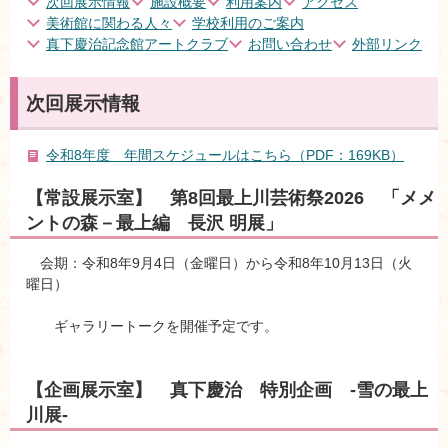
次回展示情報
施設概要
利用案内
アクセス
美術館に関わる人々
学校利用のご案内
真下慶治記念館アートクラブ
お問い合わせ
外部リンク
次回展示情報
令和8年度 年間スケジュールはこちら（PDF：169KB）
【常設展示室】 第8回最上川芸術祭2026 「メメ
ントの森－最上編 長沢 明展」
会期：令和8年9月4日（金曜日）から令和8年10月13日（火
曜日）
ギャラリートークを開催予定です。
【企画展示室】 真下慶治 特別企画 -雪の最上
川展-