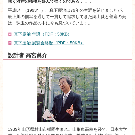
咲く対岸の桜桃を好んで描くのである．．．」
平成5年（1993年）、真下慶治は79年の生涯を閉じましたが、
最上川の描写を通して一貫して追求してきた郷土愛と普遍の美
は、珠玉の作品の中に今も息づいています。
真下慶治 年譜（PDF：58KB）
真下慶治 展覧会略歴（PDF：50KB）
設計者 高宮眞介
1939年山形県村山市楯岡生まれ。山形東高校を経て、日本大学