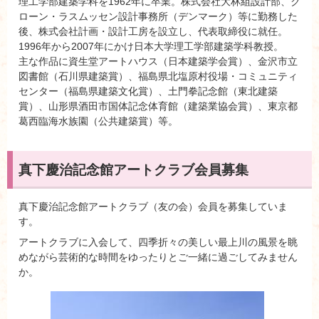
理工学部建築学科を1962年に卒業。株式会社大林組設計部、ク
ローン・ラスムッセン設計事務所（デンマーク）等に勤務した
後、株式会社計画・設計工房を設立し、代表取締役に就任。
1996年から2007年にかけ日本大学理工学部建築学科教授。
主な作品に資生堂アートハウス（日本建築学会賞）、金沢市立
図書館（石川県建築賞）、福島県北塩原村役場・コミュニティ
センター（福島県建築文化賞）、土門拳記念館（東北建築
賞）、山形県酒田市国体記念体育館（建築業協会賞）、東京都
葛西臨海水族園（公共建築賞）等。
真下慶治記念館アートクラブ会員募集
真下慶治記念館アートクラブ（友の会）会員を募集していま
す。
アートクラブに入会して、四季折々の美しい最上川の風景を眺
めながら芸術的な時間をゆったりとご一緒に過ごしてみません
か。