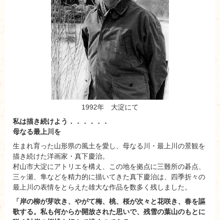
1992年 大淀にて
私は描き続けよう．．．．．．
母なる最上川を
生まれ育った山形県の風土を愛し、母なる川・最上川の景観を
描き続けた洋画家・真下慶治。
村山市大淀にアトリエを構え、この地を拠点に三難所の碁点、
三ヶ瀬、隼などを精力的に描いてきた真下慶治は、四季折々の
最上川の表情をとらえた雄大な作品を数多く残しました。
「岸の柳が芽吹き、やがて梅、桃、桜が次々と花咲き、春を謳
歌する。私も何からか開放された思いで、残雪の葉山のもとに