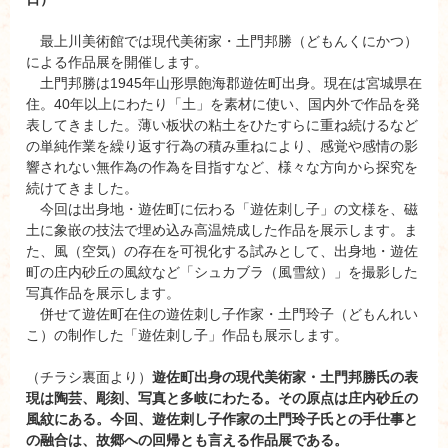
最上川美術館では現代美術家・土門邦勝（どもんくにかつ）
による作品展を開催します。
土門邦勝は1945年山形県飽海郡遊佐町出身。現在は宮城県在
住。40年以上にわたり「土」を素材に使い、国内外で作品を発
表してきました。薄い板状の粘土をひたすらに重ね続けるなど
の単純作業を繰り返す行為の積み重ねにより、感覚や感情の影
響されない無作為の作為を目指すなど、様々な方向から探究を
続けてきました。
今回は出身地・遊佐町に伝わる「遊佐刺し子」の文様を、磁
土に象嵌の技法で埋め込み高温焼成した作品を展示します。ま
た、風（空気）の存在を可視化する試みとして、出身地・遊佐
町の庄内砂丘の風紋など「シュカブラ（風雪紋）」を撮影した
写真作品を展示します。
併せて遊佐町在住の遊佐刺し子作家・土門玲子（どもんれい
こ）の制作した「遊佐刺し子」作品も展示します。
（チラシ裏面より）
遊佐町出身の現代美術家・土門邦勝氏の表
現は陶芸、彫刻、写真と多岐にわたる。その原点は庄内砂丘の
風紋にある。今回、遊佐刺し子作家の土門玲子氏との手仕事と
の融合は、故郷への回帰とも言える作品展である。