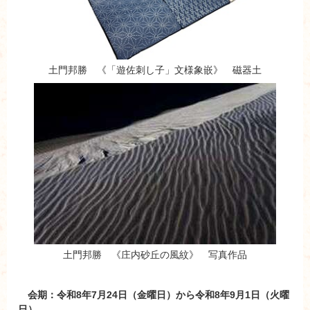
土門邦勝 《「遊佐刺し子」文様象嵌》 磁器土
土門邦勝 《庄内砂丘の風紋》 写真作品
会期：令和8年7月24日（金曜日）から令和8年9月1日（火曜
日）