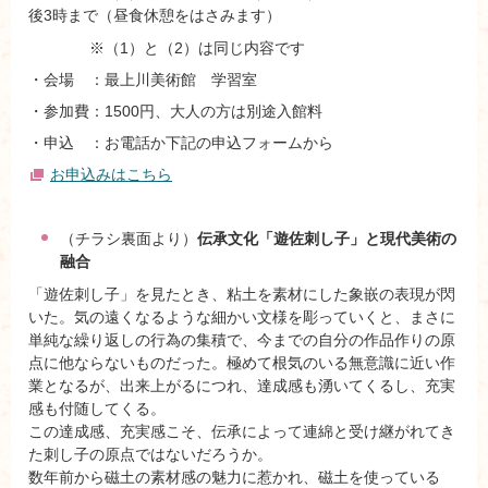
後3時まで（昼食休憩をはさみます）
※（1）と（2）は同じ内容です
・会場 ：最上川美術館 学習室
・参加費：1500円、大人の方は別途入館料
・申込 ：お電話か下記の申込フォームから
お申込みはこちら
（チラシ裏面より）
伝承文化「遊佐刺し子」と現代美術の
融合
「遊佐刺し子」を見たとき、粘土を素材にした象嵌の表現が閃
いた。気の遠くなるような細かい文様を彫っていくと、まさに
単純な繰り返しの行為の集積で、今までの自分の作品作りの原
点に他ならないものだった。極めて根気のいる無意識に近い作
業となるが、出来上がるにつれ、達成感も湧いてくるし、充実
感も付随してくる。
この達成感、充実感こそ、伝承によって連綿と受け継がれてき
た刺し子の原点ではないだろうか。
数年前から磁土の素材感の魅力に惹かれ、磁土を使っている