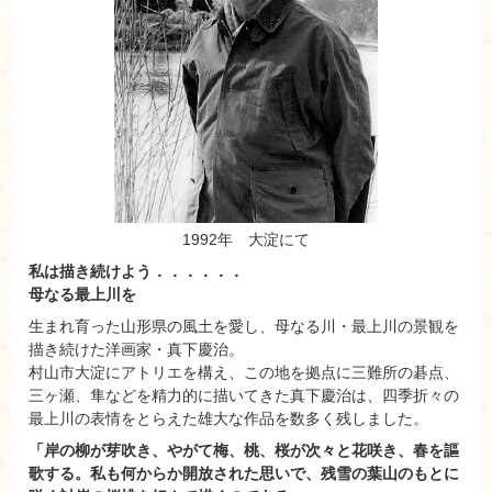
1992年 大淀にて
私は描き続けよう．．．．．．
母なる最上川を
生まれ育った山形県の風土を愛し、母なる川・最上川の景観を
描き続けた洋画家・真下慶治。
村山市大淀にアトリエを構え、この地を拠点に三難所の碁点、
三ヶ瀬、隼などを精力的に描いてきた真下慶治は、四季折々の
最上川の表情をとらえた雄大な作品を数多く残しました。
「岸の柳が芽吹き、やがて梅、桃、桜が次々と花咲き、春を謳
歌する。私も何からか開放された思いで、残雪の葉山のもとに