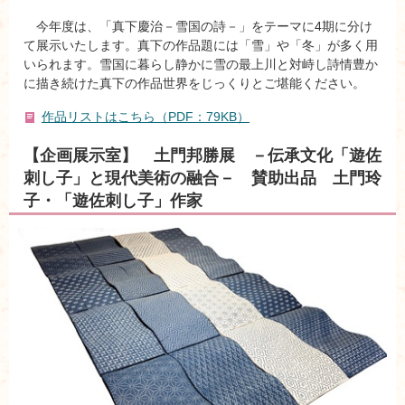
今年度は、「真下慶治－雪国の詩－」をテーマに4期に分け
て展示いたします。真下の作品題には「雪」や「冬」が多く用
いられます。雪国に暮らし静かに雪の最上川と対峙し詩情豊か
に描き続けた真下の作品世界をじっくりとご堪能ください。
作品リストはこちら（PDF：79KB）
【企画展示室】 土門邦勝展 －伝承文化「遊佐
刺し子」と現代美術の融合－ 賛助出品 土門玲
子・「遊佐刺し子」作家