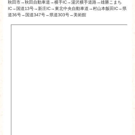
秋田市→秋田自動車道→横手IC→湯沢横手道路→雄勝こまち
IC→国道13号→新庄IC→東北中央自動車道→村山本飯田IC→県
道36号→国道347号→県道303号→美術館