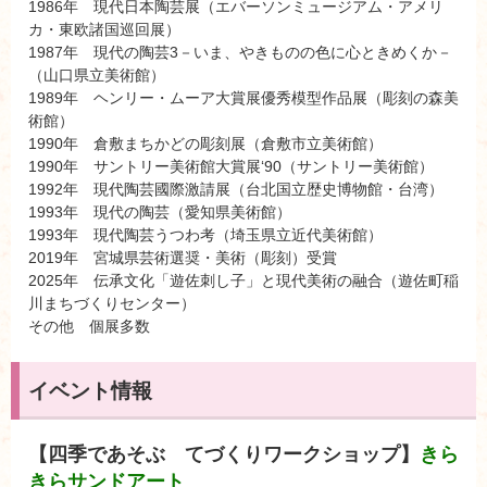
1986年 現代日本陶芸展（エバーソンミュージアム・アメリ
カ・東欧諸国巡回展）
1987年 現代の陶芸3－いま、やきものの色に心ときめくか－
（山口県立美術館）
1989年 ヘンリー・ムーア大賞展優秀模型作品展（彫刻の森美
術館）
1990年 倉敷まちかどの彫刻展（倉敷市立美術館）
1990年 サントリー美術館大賞展‘90（サントリー美術館）
1992年 現代陶芸國際激請展（台北国立歴史博物館・台湾）
1993年 現代の陶芸（愛知県美術館）
1993年 現代陶芸うつわ考（埼玉県立近代美術館）
2019年 宮城県芸術選奨・美術（彫刻）受賞
2025年 伝承文化「遊佐刺し子」と現代美術の融合（遊佐町稲
川まちづくりセンター）
その他 個展多数
イベント情報
【四季であそぶ てづくりワークショップ】
きら
きらサンドアート