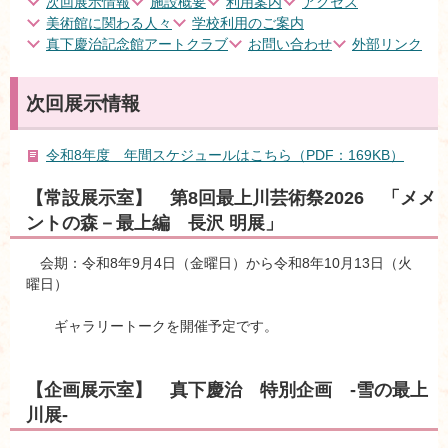
次回展示情報
施設概要
利用案内
アクセス
美術館に関わる人々
学校利用のご案内
真下慶治記念館アートクラブ
お問い合わせ
外部リンク
次回展示情報
令和8年度 年間スケジュールはこちら（PDF：169KB）
【常設展示室】 第8回最上川芸術祭2026 「メメ
ントの森－最上編 長沢 明展」
会期：令和8年9月4日（金曜日）から令和8年10月13日（火
曜日）
ギャラリートークを開催予定です。
【企画展示室】 真下慶治 特別企画 -雪の最上
川展-