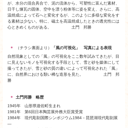
が、水分の混合具合で、泥の流体から、可塑性に富んだ素材、
日干し煉瓦の固体、空中を漂う粉体等に姿を変え、さらに、高
温焼成によって石へと変化するが、このように多様な変化をす
る素材は少ない。特に、磁土を高温焼成したときの透光性には
心ときめくものがある。 土門 邦勝
（チラシ裏面より）
「風の可視化」 写真による表現
自然現象としての「風」の可視化をここ数年試みてきたが、目
に見えないモノを可視化する手段として、雪と砂を媒体にして
撮ってきたが、雪と砂の質の違いによって可視化された「風」
に、自然界における類い稀な造形を見た。 土門 邦
勝
土門邦勝 略歴
1945年 山形県遊佐町生まれ
1981年 第6回日本陶芸展外務大臣賞受賞
1984年 現代彫刻国際シンポジウム1984－琵琶湖現代彫刻展
―