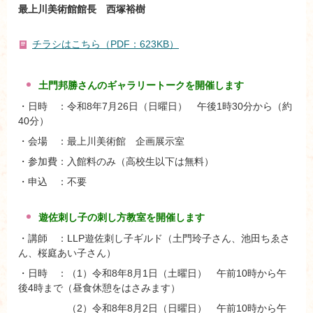
最上川美術館館長 西塚裕樹
チラシはこちら（PDF：623KB）
土門邦勝
さ
んの
ギャラリ
ートークを開催します
・日時 ：令和8年7月26日（日曜日） 午後1時30分から（約
40分）
・会場 ：最上川美術館 企画展示室
・参加費：入館料のみ（高校生以下は無料）
・申込 ：不要
遊佐刺し子の刺し方教室
を
開催します
・講師 ：LLP遊佐刺し子ギルド（土門玲子さん、池田ちゑさ
ん、桜庭あい子さん）
・日時 ：（1）令和8年8月1日（土曜日） 午前10時から午
後4時まで（昼食休憩をはさみます）
（2）令和8年8月2日（日曜日） 午前10時から午