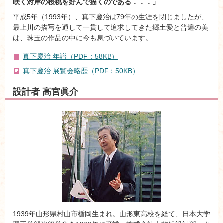
咲く対岸の桜桃を好んで描くのである．．．」
平成5年（1993年）、真下慶治は79年の生涯を閉じましたが、
最上川の描写を通して一貫して追求してきた郷土愛と普遍の美
は、珠玉の作品の中に今も息づいています。
真下慶治 年譜（PDF：58KB）
真下慶治 展覧会略歴（PDF：50KB）
設計者 高宮眞介
1939年山形県村山市楯岡生まれ。山形東高校を経て、日本大学