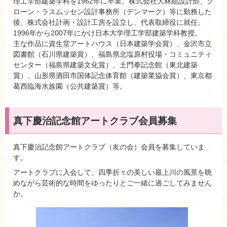
理工学部建築学科を1962年に卒業。株式会社大林組設計部、ク
ローン・ラスムッセン設計事務所（デンマーク）等に勤務した
後、株式会社計画・設計工房を設立し、代表取締役に就任。
1996年から2007年にかけ日本大学理工学部建築学科教授。
主な作品に資生堂アートハウス（日本建築学会賞）、金沢市立
図書館（石川県建築賞）、福島県北塩原村役場・コミュニティ
センター（福島県建築文化賞）、土門拳記念館（東北建築
賞）、山形県酒田市国体記念体育館（建築業協会賞）、東京都
葛西臨海水族園（公共建築賞）等。
真下慶治記念館アートクラブ会員募集
真下慶治記念館アートクラブ（友の会）会員を募集していま
す。
アートクラブに入会して、四季折々の美しい最上川の風景を眺
めながら芸術的な時間をゆったりとご一緒に過ごしてみません
か。