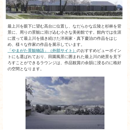
最上川を眼下に望む高台に位置し、なだらかな丘陵と杉林を背
景に、周りの景観に溶け込む小さな美術館です。館内では生涯
に渡って最上川を描き続けた洋画家・真下慶治の作品をはじ
め、様々な作家の作品を展示しています。
「やまがた景観物語」（外部サイト）
のおすすめビューポイン
トにも選ばれており、田園風景に囲まれた最上川の絶景を見下
ろすことができるラウンジは、作品観賞の余韻に浸るのに格好
の空間となります。