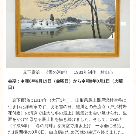
真下慶治 《雪の河畔》 1981年制作 村山市
会期：令和8年6月19日（金曜日）から令和8年9月1日（火曜
日）
真下慶治は1914年（大正3年）、山形県最上郡戸沢村津谷に
生まれた洋画家です。ある雪の日、鮭川との合流点（戸沢村岩
花付近）の清冽で雄大な冬の最上川風景と出会い魅せられ、生
涯をかけて母なる最上川を描き続けました。そして、1993年
（平成5年）「冬の河畔」を病室で描き上げ、一水会に出品し
た1週間後の9月8日、白血病のため79歳の生涯を終えました。