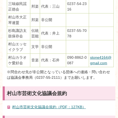
三味線民謡
0237-54-23
邦楽
代表：三山
正徳会
16
村山市大正
邦楽
非公開
琴連盟
杉島諏訪太
伝統
0237-55-70
代表：井上
鼓保存会
芸能
78
村山エッセ
文学
非公開
イクラブ
村山カラオ
090-8862-0
stone4164@
音楽
代表：石井
ケ愛好会
087
gmail.com
※問合わせ先が非公開となっている団体への連絡・問い合わせ
は協議会事務局（0237-55-2111）までお願いします。
村山市芸術文化協議会規約
村山市芸術文化協議会規約（PDF：127KB）