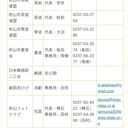
美術
代表：菅井
連盟
村山市茶道
0237-53-27
茶道
代表：軽部
連盟
64
村山市華道
0237-53-22
華道
代表：大沼
連盟
80
0237-53-29
村山市書道
代表：板垣
74（板垣）
書道
会
事務局：青柳
0237-56-23
77（青柳）
日本舞踊若
舞踊
非公開
二三会
g.akahige@g
劇団赤ひげ
演劇
事務局：吉田
mail.com
taruisi@gray.
0237-55-44
plala.or.jp
村山フォト
代表：樽石
22（樽石）
写真
tamura18@b
クラブ
事務局：田村
0237-54-28
eige.plala.or.j
58（田村）
p