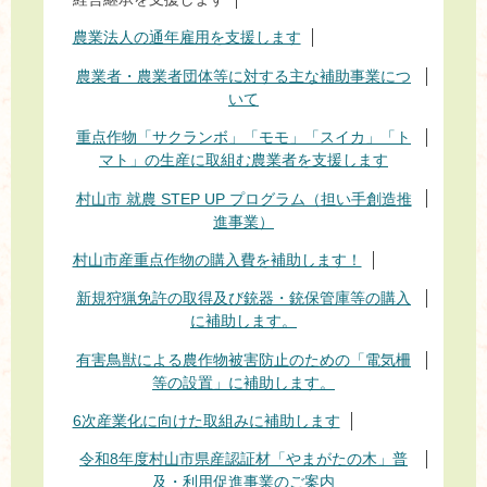
農業法人の通年雇用を支援します
農業者・農業者団体等に対する主な補助事業につ
いて
重点作物「サクランボ」「モモ」「スイカ」「ト
マト」の生産に取組む農業者を支援します
村山市 就農 STEP UP プログラム（担い手創造推
進事業）
村山市産重点作物の購入費を補助します！
新規狩猟免許の取得及び銃器・銃保管庫等の購入
に補助します。
有害鳥獣による農作物被害防止のための「電気柵
等の設置」に補助します。
6次産業化に向けた取組みに補助します
令和8年度村山市県産認証材「やまがたの木」普
及・利用促進事業のご案内