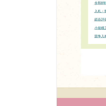
令和8
入札・
総合評
小規模
競争入