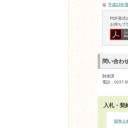
平成23年
PDF形式の
お持ちで
問い合わ
財政課
電話：0237-5
入札・契
競争入