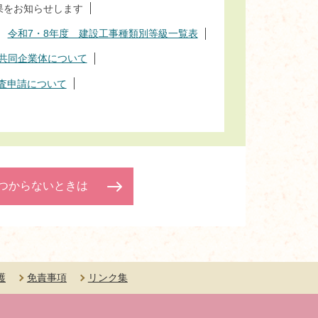
果をお知らせします
令和7・8年度 建設工事種類別等級一覧表
共同企業体について
査申請について
つからないときは
護
免責事項
リンク集