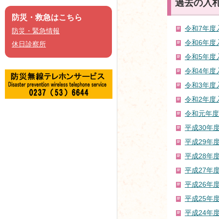
過去の入
防災・救急はこちら
令和7年度
防災・緊急情報
令和6年度
休日診察所
令和5年度
令和4年度
令和3年度
令和2年度
令和元年度
平成30年
平成29年
平成28年
平成27年
平成26年
平成25年
平成24年