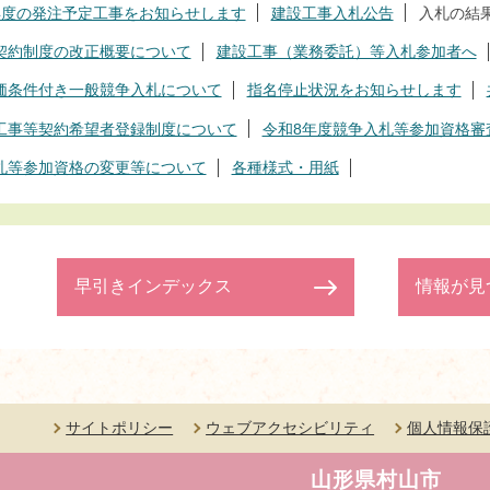
年度の発注予定工事をお知らせします
建設工事入札公告
入札の結
契約制度の改正概要について
建設工事（業務委託）等入札参加者へ
価条件付き一般競争入札について
指名停止状況をお知らせします
工事等契約希望者登録制度について
令和8年度競争入札等参加資格審
札等参加資格の変更等について
各種様式・用紙
早引きインデックス
情報が見
サイトポリシー
ウェブアクセシビリティ
個人情報保
山形県村山市