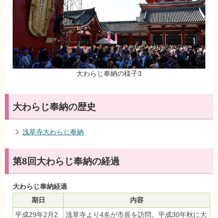
大わらじ奉納の様子3
大わらじ奉納の歴史
浅草寺大わらじ奉納
第8回大わらじ奉納の経過
大わらじ奉納経過
期日
内容
平成29年2月2
浅草寺より4名が市長を訪問。平成30年秋に大