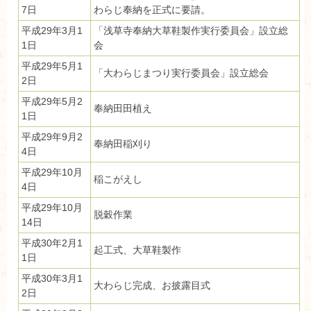
7日
わらじ奉納を正式に要請。
平成29年3月1
「浅草寺奉納大草鞋製作実行委員会」設立総
1日
会
平成29年5月1
「大わらじまつり実行委員会」設立総会
2日
平成29年5月2
奉納田田植え
1日
平成29年9月2
奉納田稲刈り
4日
平成29年10月
稲こがえし
4日
平成29年10月
脱穀作業
14日
平成30年2月1
起工式、大草鞋製作
1日
平成30年3月1
大わらじ完成、お披露目式
2日