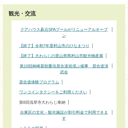
観光・交流
クアハウス碁点SPAプールがリニューアルオープ
ン
【終了】令和7年度村山市のひなまつり
【終了】大わらじの里山形県村山市観光物産展
第10回林崎甚助重信居合道祖偲ぶ催事 居合道演
武会
居合道体験プログラム
ワンコインタクシーをご利用ください
第8回浅草寺大わらじ奉納
台東区の文化・観光施設が割引料金で利用できま
す