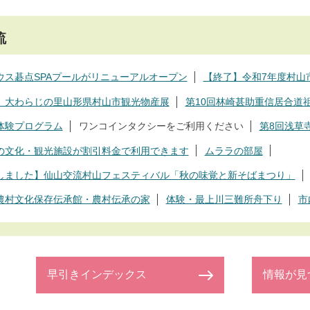
流
ウス碁点SPAプールがリニューアルオープン
【終了】令和7年度村山
】大わらじの里山形県村山市観光物産展
第10回林崎甚助重信居合道
体験プログラム
ワンコインタクシーをご利用ください
第8回浅草
の文化・観光施設が割引料金で利用できます
ムララの部屋
しました】仙山交流村山フェスティバル「秋の味覚と新そばまつり」
農村文化保存伝承館・農村伝承の家
体験・最上川三難所舟下り
市
早引きインデックス
情報が見