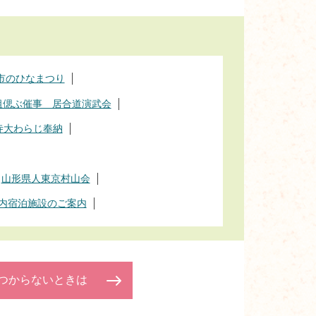
市のひなまつり
祖偲ぶ催事 居合道演武会
寺大わらじ奉納
山形県人東京村山会
内宿泊施設のご案内
つからないときは