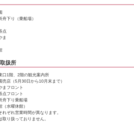
園
所舟下り（乗船場）
碁点
やま
館
取扱所
東口1階、2階の観光案内所
売店（5月30日から10月末まで）
やまフロント
碁点フロント
所舟下り乗船場
館（水曜休館）
それぞれ営業時間が異なります。
は取り扱っておりません。