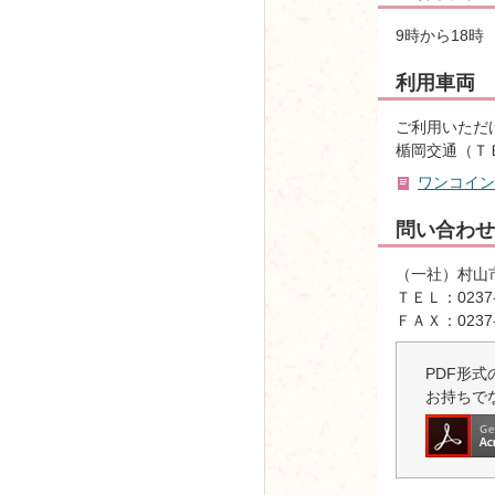
9時から18時
利用車両
ご利用いただ
楯岡交通（ＴＥＬ
ワンコインタ
問い合わせ
（一社）村山
ＴＥＬ：0237-
ＦＡＸ：0237-
PDF形式の
お持ちで