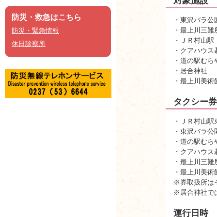
対象施設
防災・救急はこちら
・東沢バラ公
・最上川三難
防災・緊急情報
・ＪＲ村山駅
休日診察所
・クアハウス
・道の駅むら
・居合神社
・最上川美術
タクシー券
・ＪＲ村山駅
・東沢バラ公園
・道の駅むら
・クアハウス
・最上川三難
・最上川美術
※券取扱所は
※居合神社で
運行日時