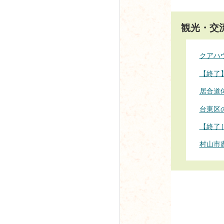
観光・交
クアハ
【終了
居合道
台東区
【終了
村山市