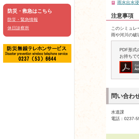
雨水出水浸水
防災・救急はこちら
注意事項
防災・緊急情報
休日診察所
このシミュレ
雨や河川の破
PDF形式の
お持ちで
問い合わ
水道課
電話：0237-5