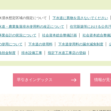
水浸水想定区域の指定について
下水道に異物を流さないでください
水道・農業集落排水使用料の改正について
住宅新築等における公共
事業会計の状況について
社会資本総合整備計画
社会資本総合整備
の使用について
下水道の使用料
下水道使用料の漏水減免制度
負担金制度
排水設備工事
指定下水道工事店の登録
早引きインデックス
情報が見