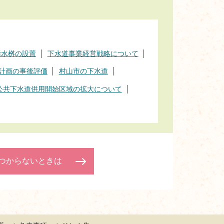
汚水桝の設置
下水道事業経営戦略について
計画の事後評価
村山市の下水道
公共下水道供用開始区域の拡大について
つからないときは