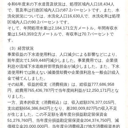
令和6年度末の下水道普及状況は、処理区域内人口18,434人
で、普及率は行政区域内人口の87.2パーセントです。また、水
洗化状況については、水洗化人口16,630人で、水洗化率は処理
区域内人口の90.2パーセントです。
そして、年間処理水量は2,184,171立方メートル、年間有収水
量は1,543,359立方メートルで、有収率は70.7パーセントで
す。
（3）経営状況
事業収益の下水道使用料は、人口減少による影響などにより、
前年度比で1,569,448円減少しました。事業費用では、企業債
利息や流域下水道維持管理負担金が減少しました。また、下水
道使用料では賄えない減価償却費や企業債利息を一般会計繰入
金で補てんしました。
その結果、収益的収支（消費税抜）は、総収益777,686,958
円、総費用765,436,787円で当年度純利益が12,250,171円とな
りました。
一方、資本的収支（消費税込）は、収入総額376,377,015円、
支出総額656,386,842円となり、差280,009,827円の収入不足
が生じました。この不足額を過年度分損益勘定留保資金
51,276,760円、当年度分損益勘定留保資金204,374,750円、減
債積立金20,000,000円、当年度分消費税及び地方消費税資本的