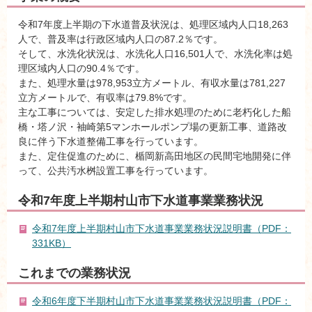
令和7年度上半期の下水道普及状況は、処理区域内人口18,263
人で、普及率は行政区域内人口の87.2％です。
そして、水洗化状況は、水洗化人口16,501人で、水洗化率は処
理区域内人口の90.4％です。
また、処理水量は978,953立方メートル、有収水量は781,227
立方メートルで、有収率は79.8%です。
主な工事については、安定した排水処理のために老朽化した船
橋・塔ノ沢・袖崎第5マンホールポンプ場の更新工事、道路改
良に伴う下水道整備工事を行っています。
また、定住促進のために、楯岡新高田地区の民間宅地開発に伴
って、公共汚水桝設置工事を行っています。
令和7年度上半期村山市下水道事業業務状況
令和7年度上半期村山市下水道事業業務状況説明書（PDF：
331KB）
これまでの業務状況
令和6年度下半期村山市下水道事業業務状況説明書（PDF：