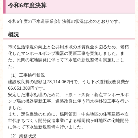
令和6年度決算
令和6年度の下水道事業会計決算の状況は次のとおりです。
概況
市民生活環境の向上と公共用水域の水質保全を図るため、老朽
化したマンホールポンプ機器の更新工事を実施しました。ま
た、民間の宅地開発に伴って下水道の新規整備を実施しまし
た。
（1）工事施行状況
建設改良費の総額は78,114,062円で、うち下水道施設改良費が
66,651,389円です。
安定した排水処理のために、下原・下久保・碁点マンホールポ
ンプ場の機器更新工事、道路改良に伴う汚水桝移設工事を行い
ました。
また、定住促進のために、楯岡笛田・中央地区の住宅建築や次
世代まちづくり開発促進事業による楯岡鶴ヶ町地区の宅地開発
に伴って下水道新規整備を行いました。
（2）業務状況