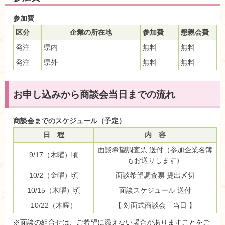
参加費
区分
企業の所在地
参加費
懇親会費
発注
県内
無料
無料
発注
県外
無料
無料
お申し込みから商談会当日までの流れ
商談会までのスケジュール（予定）
日 程
内 容
面談希望調査票 送付（参加企業名簿
9/17（木曜）頃
もお送りします）
10/2（金曜）頃
面談希望調査票 提出〆切
10/15（木曜）頃
面談スケジュール 送付
10/22（木曜）
【 対面式商談会 当日 】
※面談の組合せは、ご希望に添えない場合がありますことをご