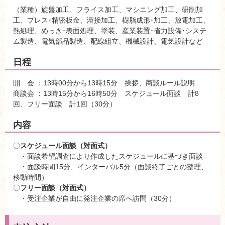
（業種）旋盤加工、フライス加工、マシニング加工、研削加
工、プレス･精密板金、溶接加工、樹脂成形･加工、放電加工、
熱処理、めっき･表面処理、塗装、産業装置･省力設備･システ
ム製造、電気部品製造、配線組立、機械設計、電気設計など
日程
開 会 ：13時00分から13時15分 挨拶、商談ルール説明
商談会 ：13時15分から16時50分 スケジュール面談 計8
回、フリー面談 計1回（30分）
内容
〇
スケジュール面談（対面式）
・面談希望調査により作成したスケジュールに基づき面談
・面談時間15分、インターバル5分（面談終了ごとの整理、
移動時間）
〇
フリー面談（対面式）
・受注企業が自由に発注企業の席へ訪問（30分）