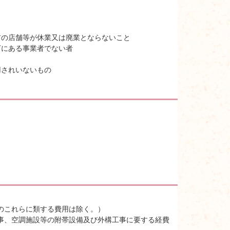
前の店舗等が休業又は廃業とならないこと
下にある事業者でない者
用されいないもの
のこれらに類する費用は除く。）
事、空調施設等の附帯設備及び外構工事に要する経費