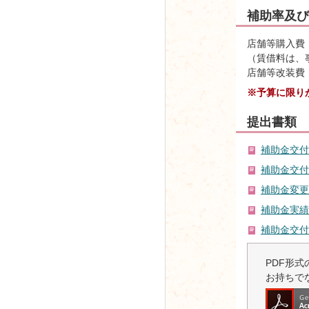
補助率及び
店舗等購入費
（賃借料は、
店舗等改装費
※予算に限り
提出書類
補助金交付要
補助金交付
補助金変更
補助金実績
補助金交付
PDF形式の
お持ちで