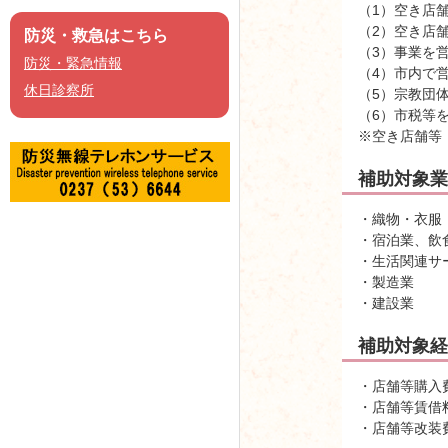
（1）空き店
（2）空き店
防災・救急はこちら
（3）事業を
防災・緊急情報
（4）市内で
休日診察所
（5）宗教団
（6）市税等
※空き店舗等
補助対象業
・織物・衣服
・宿泊業、飲
・生活関連サ
・製造業
・建設業
補助対象経
・店舗等購入
・店舗等賃借
・店舗等改装