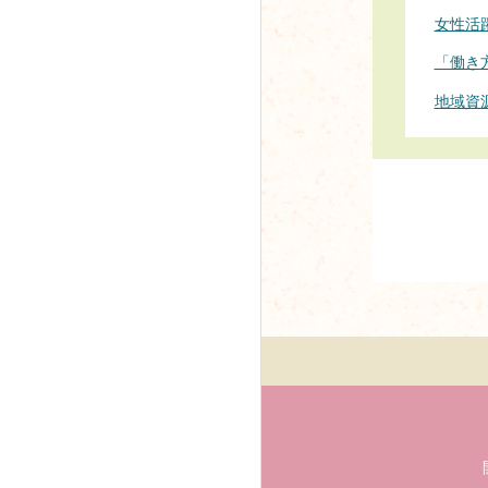
女性活
「働き
地域資