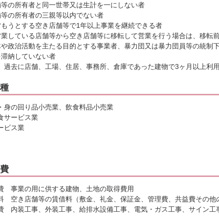
舗等の所有者と同一世帯又は生計を一にしない者
舗等の所有者の三親等以内でない者
営もうとする空き店舗等で1年以上事業を継続できる者
営業している店舗等から空き店舗等に移転して営業を行う場合は、移転
体や政治活動を主たる目的とする事業者、暴力団又は暴力団員等の統制
を滞納していない者
 過去に店舗、工場、住居、事務所、倉庫であった建物で3ヶ月以上利
種
・身の回り品小売業、飲食料品小売業
食サービス業
ービス業
費
費 事業の用に供する建物、土地の取得費用
料 空き店舗等の賃借料（敷金、礼金、保証金、管理費、共益費その他
費 内装工事、外装工事、給排水設備工事、電気・ガス工事、サイン工