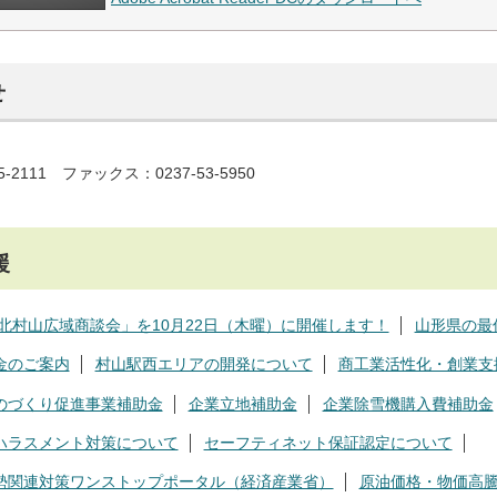
せ
5-2111 ファックス：0237-53-5950
援
26北村山広域商談会」を10月22日（木曜）に開催します！
山形県の最
金のご案内
村山駅西エリアの開発について
商工業活性化・創業支
のづくり促進事業補助金
企業立地補助金
企業除雪機購入費補助金
ハラスメント対策について
セーフティネット保証認定について
勢関連対策ワンストップポータル（経済産業省）
原油価格・物価高