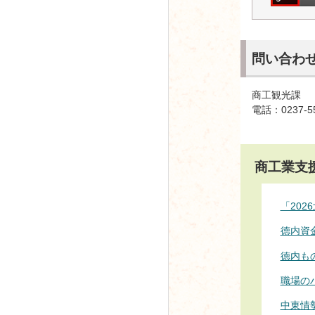
問い合わ
商工観光課
電話：0237-5
商工業支
「20
徳内資
徳内も
職場の
中東情