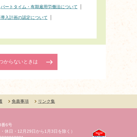
パートタイム・有期雇用労働法について
等導入計画の認定について
つからないときは
護
免責事項
リンク集
3番6号
・休日・12月29日から1月3日を除く）