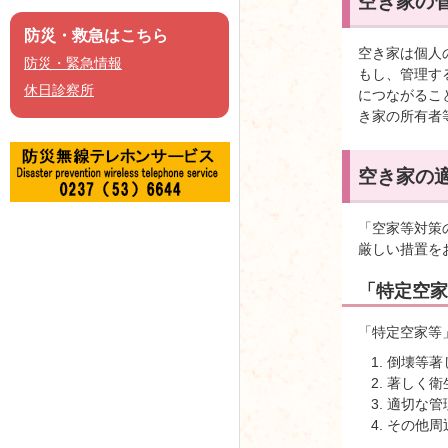
空き家の
防災・救急はこちら
空き家は個人
防災・緊急情報
もし、管理す
休日診察所
につながるこ
き家の所有者
空き家の
「空家等対策
厳しい措置を
「特定空家
「特定空家等
倒壊等著
著しく衛
適切な管
その他周