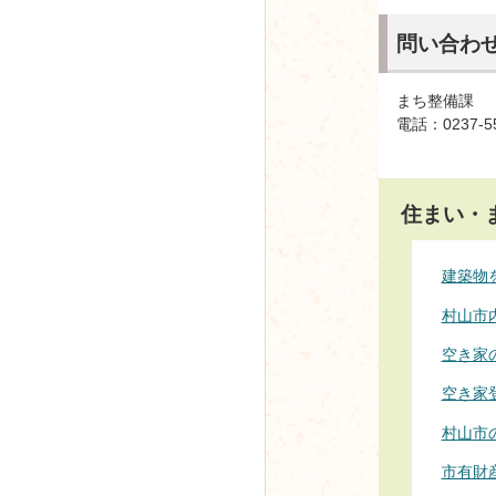
問い合わ
まち整備課
電話：0237-5
住まい・
建築物
村山市
空き家
空き家
村山市
市有財