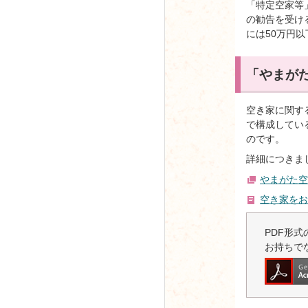
「特定空家等
の勧告を受け
には50万円
「やまが
空き家に関す
で構成してい
のです。
詳細につきま
やまがた空
空き家をお
PDF形式の
お持ちで