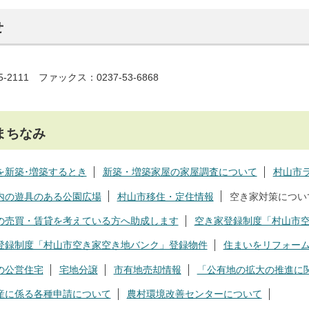
せ
5-2111 ファックス：0237-53-6868
まちなみ
を新築･増築するとき
新築・増築家屋の家屋調査について
村山市
内の遊具のある公園広場
村山市移住・定住情報
空き家対策につい
の売買・賃貸を考えている方へ助成します
空き家登録制度「村山市
登録制度「村山市空き家空き地バンク」登録物件
住まいをリフォー
の公営住宅
宅地分譲
市有地売却情報
「公有地の拡大の推進に
産に係る各種申請について
農村環境改善センターについて