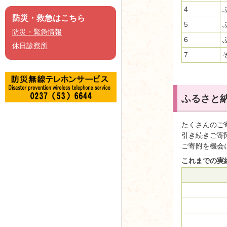
4
防災・救急はこちら
5
防災・緊急情報
6
休日診察所
7
ふるさと
たくさんのご
引き続きご寄
ご寄附を機会
これまでの実