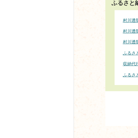
ふるさと
村川透監
村川透
村川透
ふるさ
収納代
ふるさ