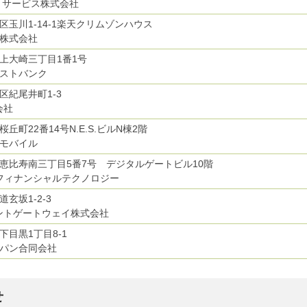
トサービス株式会社
区玉川1-14-1楽天クリムゾンハウス
株式会社
上大崎三丁目1番1号
ストバンク
区紀尾井町1-3
会社
丘町22番14号N.E.S.ビルN棟2階
モバイル
恵比寿南三丁目5番7号 デジタルゲートビル10階
フィナンシャルテクノロジー
玄坂1-2-3
ントゲートウェイ株式会社
下目黒1丁目8-1
パン合同会社
せ