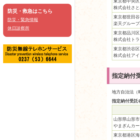
東京都中央区京
株式会社さと
防災・救急はこちら
東京都世田谷
防災・緊急情報
楽天グループ
休日診察所
東京都品川区
株式会社トラ
東京都渋谷区桜
株式会社アイ
指定納付
地方自治法（
指定納付受託
山形県山形市
やまぎんカー
東京都港区海