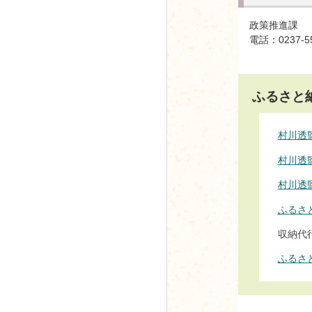
政策推進課
電話：0237-5
ふるさと
村川透監
村川透
村川透
ふるさ
収納代
ふるさ