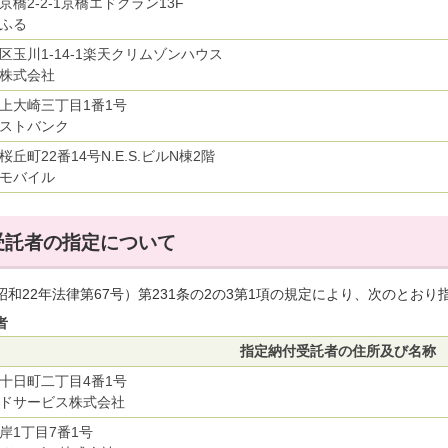
橋2-2-1京橋エドグラン13F
ふる
区玉川1-14-1楽天クリムゾンハウス
株式会社
上大崎三丁目1番1号
ストバンク
丘町22番14号N.E.S.ビルN棟2階
モバイル
受託者の指定について
昭和22年法律第67号）第231条の2の3第1項の規定により、次のとお
者
指定納付受託者の住所及び名称
十日町二丁目4番1号
ドサービス株式会社
岸1丁目7番1号