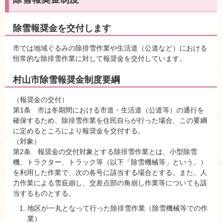
除雪報奨金を交付します
市では地域ぐるみの除排雪作業や生活道（公道など）における
恒常的な除排雪作業に対して報奨金を交付しています。
村山市除雪報奨金制度要綱
（報奨金の交付）
第1条 市は冬期間における市道・生活道（公道等）の通行を
確保するため、除排雪作業を住民自らが行った場合、この要綱
に定めるところにより報奨金を交付する。
（対象）
第2条 報奨金の交付対象とする除排雪作業とは、小型除雪
機、トラクター、トラック等（以下「除雪機械等」という。）
を利用した作業で、次の各号に該当する場合とする。また、人
力作業による雪庇崩し、交差点部の角崩し作業等についても該
当するものとする。
地区が一丸となって行った除排雪作業（除雪機械等での作
業）