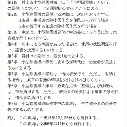
第1条 村山市小型除雪機械（以下「小型除雪機」という。）
の貸付けについて、この要綱の定めるところによる。
第2条 小型除雪機の貸付ける対象は、次のとおりとする。
1市道・生活道の除排雪作業を住民自らが行う場合
2市が管理する施設の除排雪作業を行う場合
第3条 申請は、小型除雪機貸付け申請書により市長に対し代
表者が行うものとする。
第4条 前条による申請があった場合は、使用の状況調査を行
い、諾否を決定するものとする。
第5条 貸付けの期間は、最長1週間とする。
第6条 小型除雪機の稼働に要する燃料代は、借受者が負担す
るものとする。
第7条 小型除雪機の移動は、借受者が行う。ただし、返納す
る場合は、異常の有無の確認を受けなければならない。
第8条 小型除雪機の維持に必要な点検・整備および修理代
は、市が負担する。ただし、借受者の過失による破損の修理代
は、借受者の負担とする。
第9条 小型除雪機運転作業中の事故は、全て借受者の責任で
処理するものとする。
附則 この要綱は平成15年12月25日から施行する。
この要綱は令和6年4月1日から施行する。