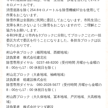
キロメートルです。
消雪道路を除く254.8キロメートルを除雪機械97台を使用して
作業をおこないます。
除雪作業は全面的に民間に委託しておこないます。市民生活に
支障を来たさないように除雪をおこないますので、ご理解とご
協力をお願いします。
令和3年度より市内を3ブロックに分割してブロックごとの一括
委託方式で委託を行うことになりました。各担当ブロックは以
下のとおりです。
村山中央ブロック（楯岡地域、西郷地域）
請負業者 株式会社建北社
除雪専用ダイヤル 0237-48-8200（受付時間 月曜から金曜の
8：00から17：00 休祝日を除く）
村山北ブロック（大倉地域、袖崎地域）
請負業者 稔建設株式会社
除雪専用ダイヤル 080-2028-5677（受付時間 月曜から金曜の
8：00から17：00 休祝日を除く）
村山西ブロック（大久保地域、冨本地域、戸沢地域、大高根地
域）
請負業者 株式会社マツダ建設