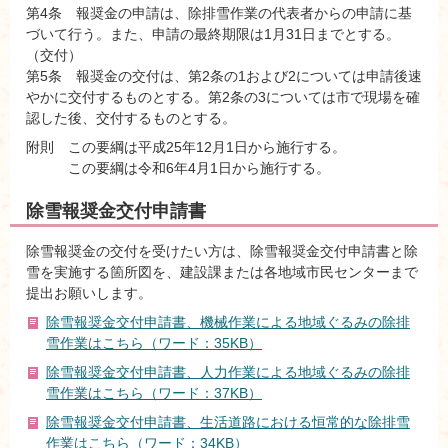
第4条 報奨金の申請は、除排雪作業の代表者からの申請に基
づいて行う。また、申請の最終期限は1月31日までとする。
（交付）
第5条 報奨金の交付は、第2条の1および2については申請後速
やかに交付するものとする。第2条の3については市で現場を確
認した後、交付するものとする。
附則 この要綱は平成25年12月1日から施行する。
この要綱は令和6年4月1日から施行する。
除雪報奨金交付申請書
除雪報奨金の交付を受けたい方は、除雪報奨金交付申請書と除
雪を実施する箇所図を、建設課または各地域市民センターまで
提出お願いします。
除雪報奨金交付申請書、機械作業による地域ぐるみの除排
雪作業はこちら（ワード：35KB）
除雪報奨金交付申請書、人力作業による地域ぐるみの除排
雪作業はこちら（ワード：37KB）
除雪報奨金交付申請書、生活道路における恒常的な除排雪
作業はこちら（ワード：34KB）