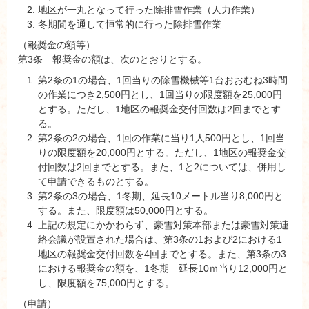
地区が一丸となって行った除排雪作業（人力作業）
冬期間を通して恒常的に行った除排雪作業
（報奨金の額等）
第3条 報奨金の額は、次のとおりとする。
第2条の1の場合、1回当りの除雪機械等1台おおむね3時間
の作業につき2,500円とし、1回当りの限度額を25,000円
とする。ただし、1地区の報奨金交付回数は2回までとす
る。
第2条の2の場合、1回の作業に当り1人500円とし、1回当
りの限度額を20,000円とする。ただし、1地区の報奨金交
付回数は2回までとする。また、1と2については、併用し
て申請できるものとする。
第2条の3の場合、1冬期、延長10メートル当り8,000円と
する。また、限度額は50,000円とする。
上記の規定にかかわらず、豪雪対策本部または豪雪対策連
絡会議が設置された場合は、第3条の1および2における1
地区の報奨金交付回数を4回までとする。また、第3条の3
における報奨金の額を、1冬期 延長10ｍ当り12,000円と
し、限度額を75,000円とする。
（申請）