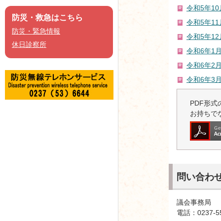
令和5年10
防災・救急はこちら
令和5年11
防災・緊急情報
令和5年12
休日診察所
令和6年1月
令和6年2月
令和6年3月
PDF形式の
お持ちで
問い合わ
議会事務局
電話：0237-5