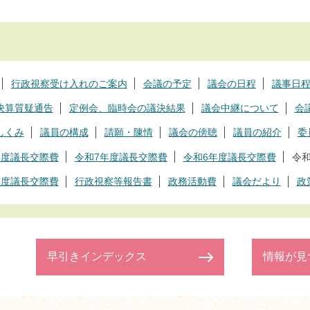
行政視察受け入れのご案内
会議の予定
議会の日程
議事日
決算質疑通告
定例会、臨時会の議決結果
議会中継について
会
しくみ
議員の構成
請願・陳情
議会の傍聴
議員の紹介
委
年度議長交際費
令和7年度議長交際費
令和6年度議長交際費
令
年度議長交際費
行政視察等報告書
政務活動費
議会だより
政
早引きインデックス
情報が見