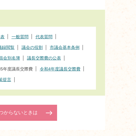
程表
一般質問
代表質問
議録閲覧
議会の役割
市議会基本条例
員会別名簿
議長交際費の公表
和5年度議長交際費
令和4年度議長交際費
策提言
つからないときは