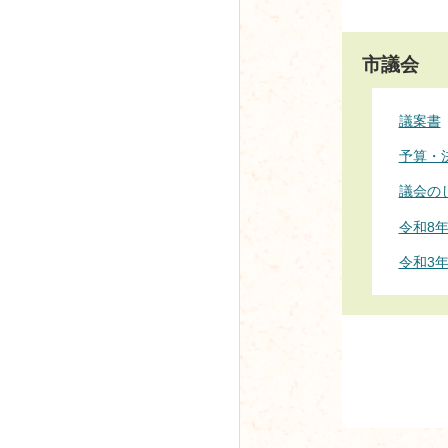
市議会
議案書
予算・
議会の
令和8
令和3