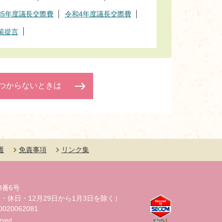
和5年度議長交際費
令和4年度議長交際費
策提言
つからないときは
護
免責事項
リンク集
3番6号
・休日・12月29日から1月3日を除く）
20062081
rved.