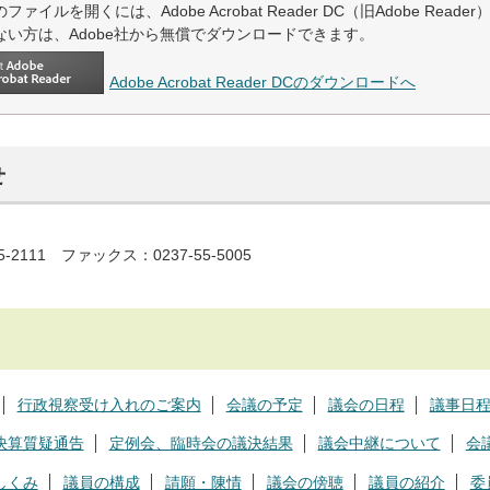
ファイルを開くには、Adobe Acrobat Reader DC（旧Adobe Read
ない方は、Adobe社から無償でダウンロードできます。
Adobe Acrobat Reader DCのダウンロードへ
せ
5-2111 ファックス：0237-55-5005
行政視察受け入れのご案内
会議の予定
議会の日程
議事日
決算質疑通告
定例会、臨時会の議決結果
議会中継について
会
しくみ
議員の構成
請願・陳情
議会の傍聴
議員の紹介
委