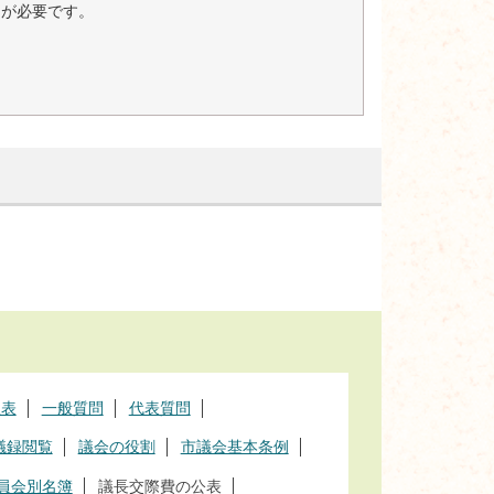
er）が必要です。
程表
一般質問
代表質問
議録閲覧
議会の役割
市議会基本条例
員会別名簿
議長交際費の公表