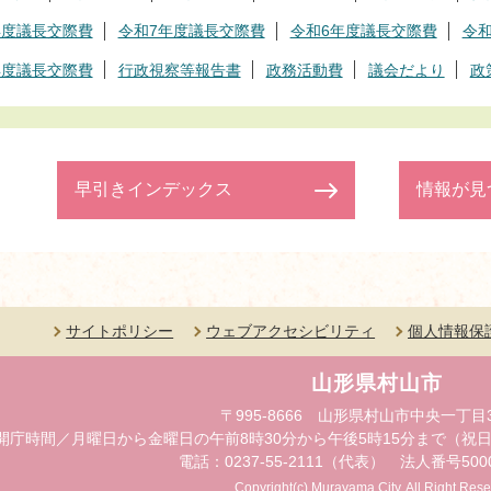
年度議長交際費
令和7年度議長交際費
令和6年度議長交際費
令
年度議長交際費
行政視察等報告書
政務活動費
議会だより
政
早引きインデックス
情報が見
サイトポリシー
ウェブアクセシビリティ
個人情報保
山形県村山市
〒995-8666 山形県村山市中央一丁目
開庁時間／月曜日から金曜日の午前8時30分から午後5時15分まで（祝日
電話：0237-55-2111（代表） 法人番号50000
Copyright(c) Murayama City. All Right Rese