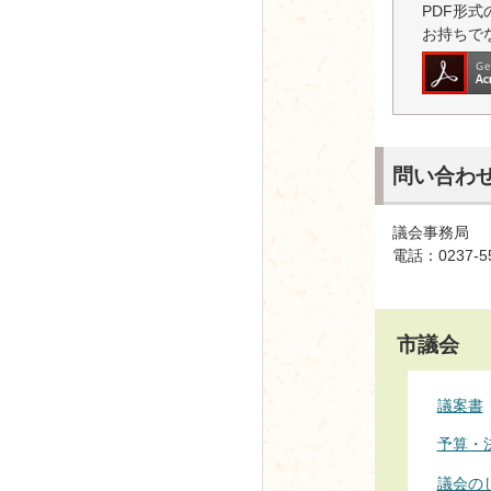
PDF形式の
お持ちで
問い合わ
議会事務局
電話：0237-5
市議会
議案書
予算・
議会の