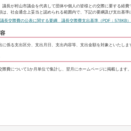
、議長が村山市議会を代表して団体や個人の皆様との交際に要する経費
額は、社会通念上妥当と認められる範囲内で、下記の要綱及び支出基準
議長交際費の公表に関する要綱 議長交際費支出基準（PDF：578KB）
容
出に係る支出区分、支出月日、支出内容等、支出金額を対象といたしま
交際費について1か月単位で集計し、翌月にホームページに掲載します