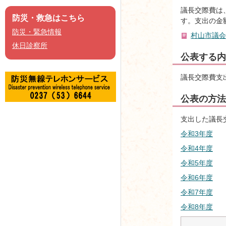
議長交際費は
防災・救急はこちら
す。支出の金
防災・緊急情報
村山市議会
休日診察所
公表する内
議長交際費支
公表の方法
支出した議長
令和3年度
令和4年度
令和5年度
令和6年度
令和7年度
令和8年度