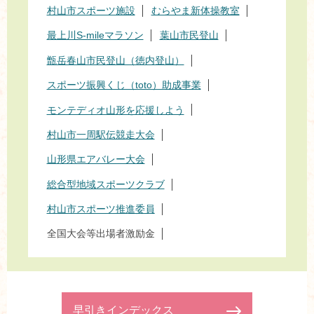
村山市スポーツ施設
むらやま新体操教室
最上川S-mileマラソン
葉山市民登山
甑岳春山市民登山（徳内登山）
スポーツ振興くじ（toto）助成事業
モンテディオ山形を応援しよう
村山市一周駅伝競走大会
山形県エアバレー大会
総合型地域スポーツクラブ
村山市スポーツ推進委員
全国大会等出場者激励金
早引きインデックス