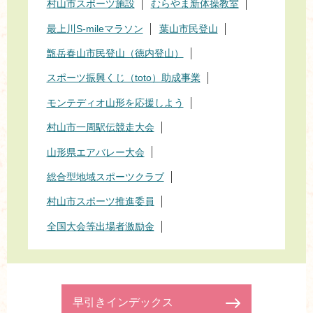
村山市スポーツ施設
むらやま新体操教室
最上川S-mileマラソン
葉山市民登山
甑岳春山市民登山（徳内登山）
スポーツ振興くじ（toto）助成事業
モンテディオ山形を応援しよう
村山市一周駅伝競走大会
山形県エアバレー大会
総合型地域スポーツクラブ
村山市スポーツ推進委員
全国大会等出場者激励金
早引きインデックス