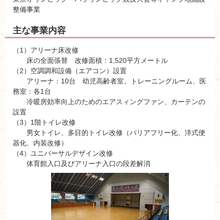
整備事業
主な事業内容
（1）アリーナ床改修
床の全面張替 改修面積：1,520平方メートル
（2）空調調和設備（エアコン）設置
アリーナ：10台 幼児高齢者室、トレーニングルーム、医
務室：各1台
冷暖房効率向上のためのエアスィングファン、カーテンの
設置
（3）1階トイレ改修
男女トイレ、多目的トイレ改修（バリアフリー化、洋式便
器化、内装改修）
（4）ユニバーサルデザイン改修
体育館入口及びアリーナ入口の段差解消