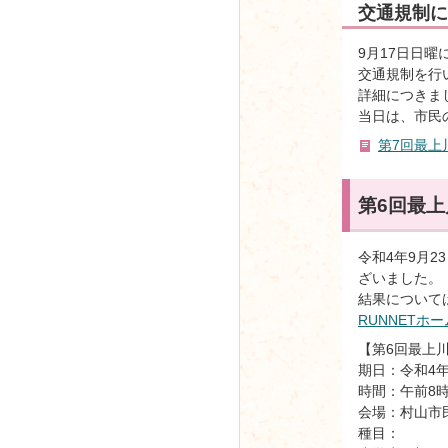
交通規制に
9月17日日
交通規制を行
詳細につきま
当日は、市民
第7回最上川
第6回最上
令和4年9月
ざいました。
結果について
RUNNETホ
【第6回最上川S
期日：令和4年
時間：午前8時
会場：村山市
種目：