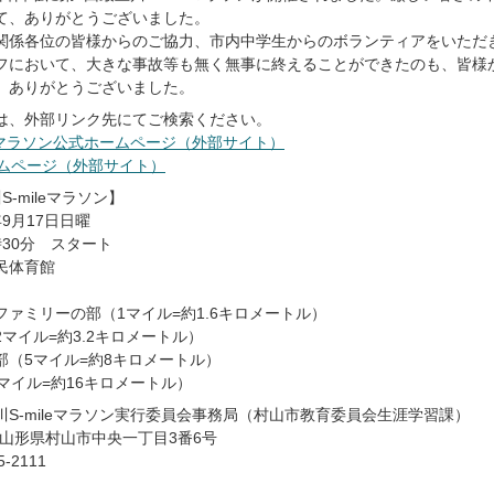
て、ありがとうございました。
関係各位の皆様からのご協力、市内中学生からのボランティアをいただ
フにおいて、大きな事故等も無く無事に終えることができたのも、皆様
、ありがとうございました。
は、外部リンク先にてご検索ください。
leマラソン公式ホームページ（外部サイト）
ームページ（外部サイト）
-mileマラソン】
9月17日日曜
30分 スタート
民体育館
ファミリーの部（1マイル=約1.6キロメートル）
マイル=約3.2キロメートル）
部（5マイル=約8キロメートル）
マイル=約16キロメートル）
川S-mileマラソン実行委員会事務局（村山市教育委員会生涯学習課）
66 山形県村山市中央一丁目3番6号
-2111