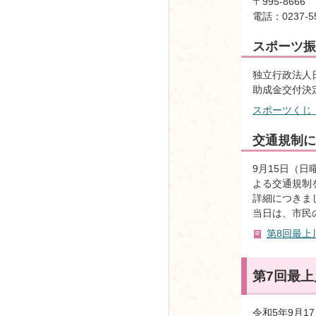
〒995-86
電話：0237-55
スポーツ振
独立行政法人日
助成金交付決定額
スポーツくじ（
交通規制に
9月15日（
よる交通規制
詳細につきま
当日は、市民
第8回最上川
第7回最上川
令和5年9月