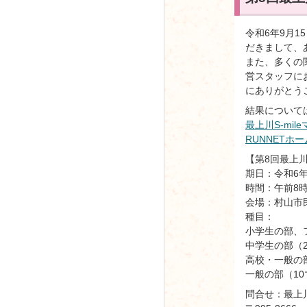
令和6年9月
だきまして、
また、多くの
営スタッフに
にありがとう
結果について
最上川S-mi
RUNNET
【第8回最上川S
期日：令和6年
時間：午前8時
会場：村山市
種目：
小学生の部、
中学生の部（2
高校・一般の
一般の部（10
問合せ：最上