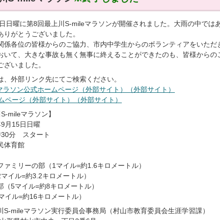
15日日曜に第8回最上川S-mileマラソンが開催されました。大雨の中
ありがとうございました。
関係各位の皆様からのご協力、市内中学生からのボランティアをいただ
おいて、大きな事故も無く無事に終えることができたのも、皆様からの
ございました。
は、外部リンク先にてご検索ください。
leマラソン公式ホームページ（外部サイト）（外部サイト）
ホームページ（外部サイト）（外部サイト）
-mileマラソン】
9月15日日曜
30分 スタート
民体育館
ファミリーの部（1マイル=約1.6キロメートル）
マイル=約3.2キロメートル）
部（5マイル=約8キロメートル）
マイル=約16キロメートル）
川S-mileマラソン実行委員会事務局（村山市教育委員会生涯学習課）