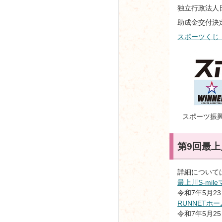
独立行政法人日
助成金交付決定額
スポーツくじ（
スポーツ振興く
第9回最上川
詳細について
最上川S-mi
令和7年5月2
RUNNET
令和7年5月2