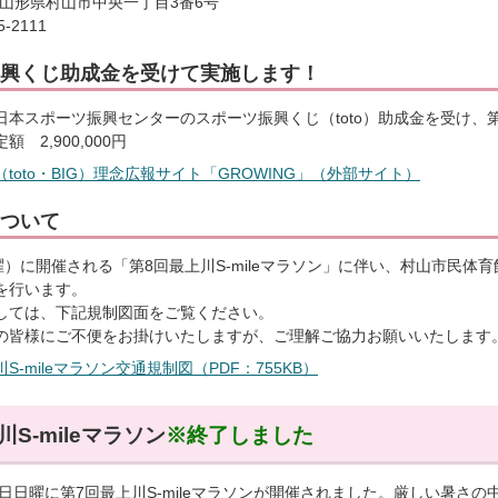
66 山形県村山市中央一丁目3番6号
-2111
興くじ助成金を受けて実施します！
本スポーツ振興センターのスポーツ振興くじ（toto）助成金を受け、第8
 2,900,000円
toto・BIG）理念広報サイト「GROWING」（外部サイト）
ついて
日曜）に開催される「第8回最上川S-mileマラソン」に伴い、村山市民
を行います。
しては、下記規制図面をご覧ください。
の皆様にご不便をお掛けいたしますが、ご理解ご協力お願いいたします
S-mileマラソン交通規制図（PDF：755KB）
S-mileマラソン
※終了しました
17日日曜に第7回最上川S-mileマラソンが開催されました。厳しい暑