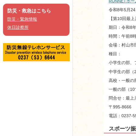
RUNNET
令和8年5月2
防災・救急はこちら
【第10回最上川
防災・緊急情報
期日：令和8年
休日診察所
時間：午前8時
会場：村山市
種目：
小学生の部、
中学生の部（2
高校・一般の
一般の部（10
問合せ：最上
〒995-86
電話：0237-55
スポーツ振