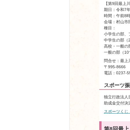
【第9回最上川S
期日：令和7年
時間：午前8時
会場：村山市
種目：
小学生の部、
中学生の部（2
高校・一般の
一般の部（10
問合せ：最上
〒995-86
電話：0237-55
スポーツ振
独立行政法人日
助成金交付決定額
スポーツくじ（
第8回最上川