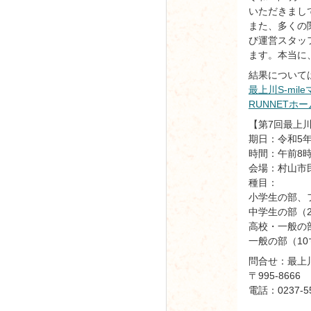
いただきまし
また、多くの
び運営スタッ
ます。本当に
結果について
最上川S-mi
RUNNETホ
【第7回最上川S
期日：令和5年
時間：午前8時
会場：村山市
種目：
小学生の部、
中学生の部（2
高校・一般の
一般の部（10
問合せ：最上
〒995-86
電話：0237-55