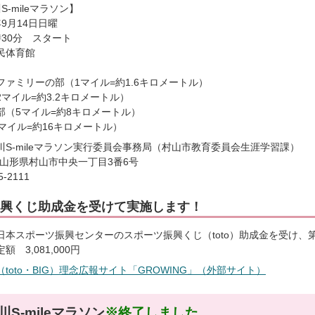
-mileマラソン】
9月14日日曜
30分 スタート
民体育館
ファミリーの部（1マイル=約1.6キロメートル）
マイル=約3.2キロメートル）
部（5マイル=約8キロメートル）
マイル=約16キロメートル）
川S-mileマラソン実行委員会事務局（村山市教育委員会生涯学習課）
66 山形県村山市中央一丁目3番6号
-2111
興くじ助成金を受けて実施します！
本スポーツ振興センターのスポーツ振興くじ（toto）助成金を受け、第9
 3,081,000円
toto・BIG）理念広報サイト「GROWING」（外部サイト）
S-mileマラソン
※終了しました