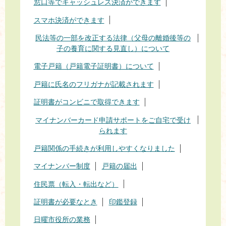
窓口等でキャッシュレス決済ができます
スマホ決済ができます
民法等の一部を改正する法律（父母の離婚後等の
子の養育に関する見直し）について
電子戸籍（戸籍電子証明書）について
戸籍に氏名のフリガナが記載されます
証明書がコンビニで取得できます
マイナンバーカード申請サポートをご自宅で受け
られます
戸籍関係の手続きが利用しやすくなりました
マイナンバー制度
戸籍の届出
住民票（転入・転出など）
証明書が必要なとき
印鑑登録
日曜市役所の業務