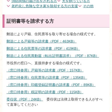
消防関係の届け出をされる方
犬を飼っている方
老朽化し危険な空き家を除却する方の支援
その他
証明書等を請求する方
郵送により戸籍、住民票等を取り寄せる場合の様式です。
郵送による戸籍等の請求書（PDF：463KB）
郵送による住民票等の請求書（PDF：419KB）
郵送による住民異動届（転出証明書請求）（PDF：87KB）
市役所の窓口へ、直接持参する場合の様式です。
（窓口持参用）戸籍等の請求書（PDF：157KB）
（窓口持参用）住民票等の請求書（PDF：135KB）
（窓口持参用）印鑑登録証明書の請求書（PDF：89KB）
（窓口持参用）税証明の請求書（PDF：115KB）
委任状（PDF：24KB）
委任状は法律上取得できる人がすべ
て直筆してください