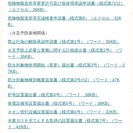
危険物製造所等変更許可及び仮使用承認申請書（様式第7の2）
（エクセル：36KB）
危険物製造所等完成検査申請書（様式第8）（エクセル：32K
B）
（火災予防条例関係）
禁止行為の解除承認申請書（様式第1号）（ワード：35KB）
火災予防上必要な業務に関する計画提出書（様式第2号）（ワ
ード：35KB）
防火対象物使用開始（変更）届出書（様式第3号）（ワード：3
7KB）
防火対象物棟別概要追加書（様式第3号の2）（ワード：47K
B）
炉等設置届出書（様式第4号）（ワード：38KB）
発電設備等設置届出書（様式第5号）（ワード：38KB）
ネオン管灯設備設置届出書（様式第6号）（ワード：32KB）
水素ガスを充てんする気球の設置届出書（様式第7号）（ワー
ド：42KB）