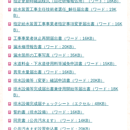
指定更新時確認様式（自社研修報告用）（ワード：18KB）
給水装置工事主任技術者選任_解任届出書（ワード：19K
B）
指定給水装置工事事業者指定事項変更届出書（ワード：16K
B）
工事事業者休止再開届出書（ワード：16KB）
漏水修理報告書（ワード：20KB）
漏水箇所の工事写真（ワード：35KB）
水道料金・下水道使用料等減免申請書（ワード：15KB）
異常水量届出書（ワード：16KB）
排水設備等（変更）確認申請書（ワード：20KB）
排水設備等完成届出書兼使用開始等届出書（ワード：18K
B）
排水設備完成届チェックシート（エクセル：48KB）
誓約書（排水設備）（ワード：16KB）
同意書（公共汚水ます）（ワード：14KB）
公共汚水ます設置申込書（ワード：20KB）