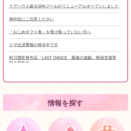
クアハウス碁点SPAプールがリニューアルオープンしました
熱中症にご注意ください
「おこめギフト券」を受け取っていない方へ
クマ出没警報が発令中です
村川透監督作品「LAST DANCE 最後の遊戯」映画支援寄
附金募集中
4月1日から高齢者の肺炎球菌定期接種ワクチンが変更にな
ります
住宅の新築・改築及び住宅を購入した場合に補助します。
（最大325万円）
情報を探す
ふるさと納税のご案内
村山市へ移住・定住を希望される方へ