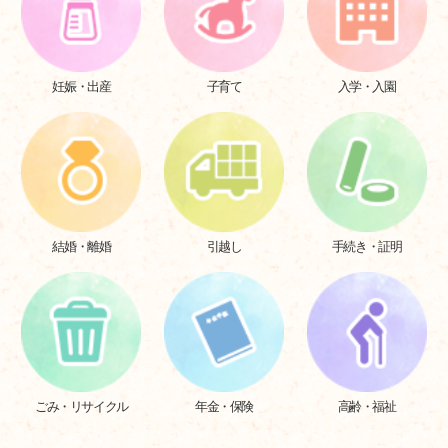
子育てスマイルプロジェクト
子育てカレンダー
妊娠・出産
子育て
入学・入園
結婚・離婚
引越し
手続き・証明
ごみ・リサイクル
年金・保険
高齢・福祉