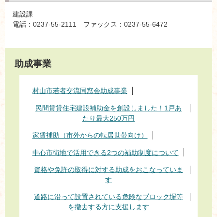
建設課
電話：0237-55-2111 ファックス：0237-55-6472
助成事業
村山市若者交流同窓会助成事業
民間賃貸住宅建設補助金を創設しました！1戸あ
たり最大250万円
家賃補助（市外からの転居世帯向け）
中心市街地で活用できる2つの補助制度について
資格や免許の取得に対する助成をおこなっていま
す
道路に沿って設置されている危険なブロック塀等
を撤去する方に支援します