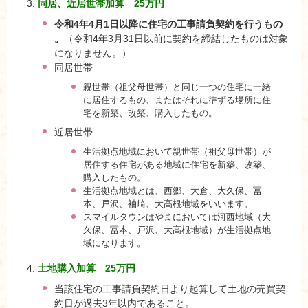
同居、近居世帯加算 25万円
令和4年4月1日以降に住宅の工事請負契約を行うもの
。
（令和4年3月31日以前に契約を締結したものは対象
になりません。）
同居世帯
親世帯（祖父母世帯）と同じ一つの住宅に一緒
に居住するもの、またはそれに準ずる場所に住
宅を新築、改築、購入したもの。
近居世帯
生活拠点地域において親世帯（祖父母世帯）が
居住する住宅がある地域に住宅を新築、改築、
購入したもの。
生活拠点地域とは、西郷、大倉、大久保、冨
本、戸沢、袖崎、大高根地域をいいます。
スマイルタウンはやまにおいては河西地域（大
久保、冨本、戸沢、大高根地域）が生活拠点地
域になります。
土地購入加算 25万円
当該住宅の工事請負契約日より起算して土地の売買契
約日が過去3年以内であること。