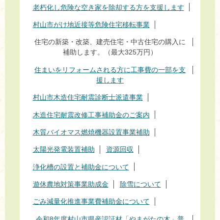
老朽化し危険な空き家を除却する方を支援します
村山市がけ地近接等危険住宅移転事業
住宅の新築・改築、建売住宅・中古住宅の購入に
補助します。（最大325万円）
住まいをリフォームされる方に工事費の一部を支
援します
村山市木造住宅耐震診断士派遣事業
木造住宅耐震改修工事補助金のご案内
木質バイオマス燃焼機器設置事業補助
太陽光発電装置補助
資源回収
浄化槽の設置と補助金について
遊休農地対策事業助成金
除雪について
ごみ減量化推進事業費補助金について
令和8年度村山市県産認証材「やまがたの木」普