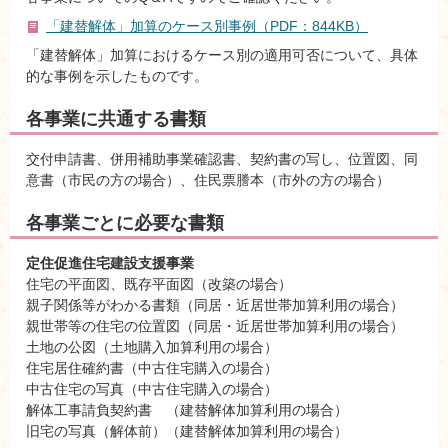
「建替解体」加算のケース別事例（PDF：844KB）
「建替解体」加算におけるケース別の適用可否について、具体
的な事例を示したものです。
各事業に共通する書類
交付申請書、併用補助事業確認書、契約書の写し、位置図、同
意書（市民の方の場合）、住民票謄本（市外の方の場合）
各事業ごとに必要な書類
定住促進住宅建設支援事業
住宅の平面図、既存平面図（改築の場合）
親子関係等がわかる書類（同居・近居世帯加算利用の場合）
親世帯等の住宅の位置図（同居・近居世帯加算利用の場合）
土地の公図（土地購入加算利用の場合）
住宅居住確約書（中古住宅購入の場合）
中古住宅の写真（中古住宅購入の場合）
解体工事請負契約書 （建替解体加算利用の場合）
旧宅の写真（解体前）（建替解体加算利用の場合）