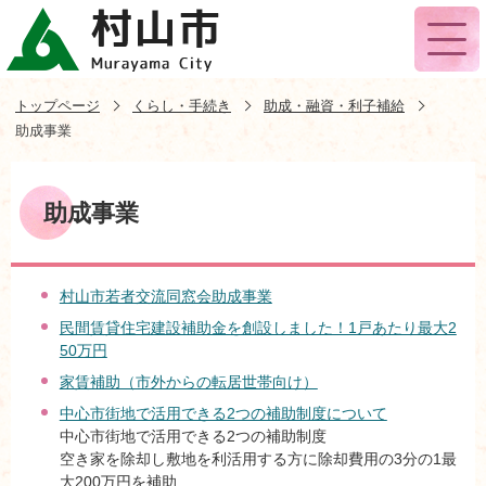
トップページ
くらし・手続き
助成・融資・利子補給
助成事業
助成事業
村山市若者交流同窓会助成事業
民間賃貸住宅建設補助金を創設しました！1戸あたり最大2
50万円
家賃補助（市外からの転居世帯向け）
中心市街地で活用できる2つの補助制度について
中心市街地で活用できる2つの補助制度
空き家を除却し敷地を利活用する方に除却費用の3分の1最
大200万円を補助