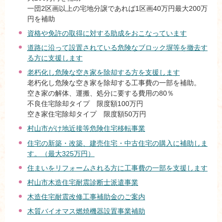
一団2区画以上の宅地分譲であれば1区画40万円最大200万
円を補助
資格や免許の取得に対する助成をおこなっています
道路に沿って設置されている危険なブロック塀等を撤去す
る方に支援します
老朽化し危険な空き家を除却する方を支援します
老朽化し危険な空き家を除却する工事費の一部を補助。
空き家の解体、運搬、処分に要する費用の80％
不良住宅除却タイプ 限度額100万円
空き家住宅除却タイプ 限度額50万円
村山市がけ地近接等危険住宅移転事業
住宅の新築・改築、建売住宅・中古住宅の購入に補助しま
す。（最大325万円）
住まいをリフォームされる方に工事費の一部を支援します
村山市木造住宅耐震診断士派遣事業
木造住宅耐震改修工事補助金のご案内
木質バイオマス燃焼機器設置事業補助