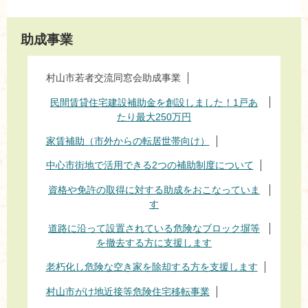
助成事業
村山市若者交流同窓会助成事業
民間賃貸住宅建設補助金を創設しました！1戸あ
たり最大250万円
家賃補助（市外からの転居世帯向け）
中心市街地で活用できる2つの補助制度について
資格や免許の取得に対する助成をおこなっていま
す
道路に沿って設置されている危険なブロック塀等
を撤去する方に支援します
老朽化し危険な空き家を除却する方を支援します
村山市がけ地近接等危険住宅移転事業