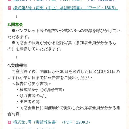
様式第3号（変更（中止）承認申請書）（ワード：18KB）
↓
3.同窓会
※パンフレット等の配布や公式SNSへの登録を呼びかけてい
ただきます。
※同窓会の状況が分かる記録写真（参加者全員が分かるも
の）を撮影していただきます。
↓
4.実績報告
同窓会終了後、開催日から30日を経過した日又は3月31日の
いずれか早い日までに報告書をご提出ください。
＜報告に必要な書類＞
・様式第5号（実績報告書）
・領収書等の写し
・出席者名簿
・同窓会当日に開催場所で撮影した出席者全員が分かる集
合写真
様式第5号（実績報告書）（PDF：220KB）