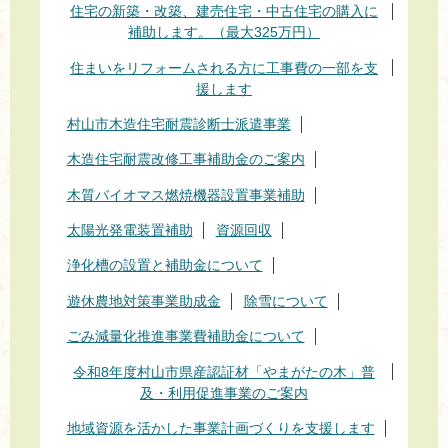
住宅の新築・改築、建売住宅・中古住宅の購入に
補助します。（最大325万円）
住まいをリフォームされる方に工事費の一部を支
援します
村山市木造住宅耐震診断士派遣事業
木造住宅耐震改修工事補助金のご案内
木質バイオマス燃焼機器設置事業補助
太陽光発電装置補助
資源回収
浄化槽の設置と補助金について
遊休農地対策事業助成金
除雪について
ごみ減量化推進事業費補助金について
令和8年度村山市県産認証材「やまがたの木」普
及・利用促進事業のご案内
地域資源を活かした事業計画づくりを支援します