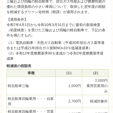
三輪および四輪の軽自動車で、排出ガス性能および燃費性能の
優れた環境負荷の小さい車両について、取得した翌年度の税額
を軽減するグリーン化特例（軽課）が適用されます。
【適用条件】
令和7年4月1日から令和10年3月31日までに最初の新規検査
（初度検査）を受けた三輪および四輪の軽自動車で、下記の条
件を満たすもの。
（1）電気自動車・天然ガス自動車（平成30年排出ガス基準適
合または平成21年排出ガス規制NOx10％低減達成車）
（2）令和12年度燃費基準90％達成かつ令和2年度燃費基準達
成車
軽減後の税額表
車種
（1）
（2）
2,000円
軽自動車三輪
1,000円
乗用営業用の
み
軽自動車四輪乗用・・・自家
2,700円
軽減対象外
用
軽自動車四輪乗用・・・営業