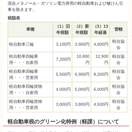
混合メタノール・ガソリン電力併用の軽自動車および被けん引
車を除きます。
税額表
（1）旧
（2）新
（3）13
車種
管轄
年税額
年税額
年経過
軽自協
軽自動車三輪
3,100円
3,900円
4,600円
会
軽自動車四輪乗
10,800
12,900
軽自協
7,200円
用・・・自家用
円
円
会
軽自動車四輪乗
軽自協
5,500円
6,900円
8,200円
用・・・営業用
会
軽自動車四輪貨物
軽自協
4,000円
5,000円
6,000円
用・・・自家用
会
軽自動車四輪貨物
軽自協
3,000円
3,800円
4,500円
用・・・営業用
会
軽自動車税のグリーン化特例（軽課）について