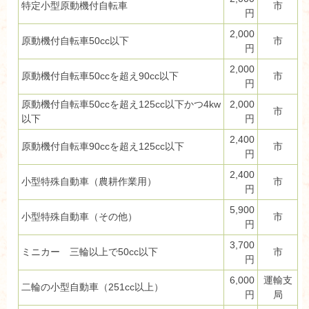
特定小型原動機付自転車
市
円
2,000
原動機付自転車50cc以下
市
円
2,000
原動機付自転車50ccを超え90cc以下
市
円
原動機付自転車50ccを超え125cc以下かつ4kw
2,000
市
以下
円
2,400
原動機付自転車90ccを超え125cc以下
市
円
2,400
小型特殊自動車（農耕作業用）
市
円
5,900
小型特殊自動車（その他）
市
円
3,700
ミニカー 三輪以上で50cc以下
市
円
6,000
運輸支
二輪の小型自動車（251cc以上）
円
局