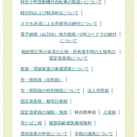
特定小型原動機付自転車の取扱いについて
軽OSSおよび軽JNKSについて
スマホ決済による市税等の納付について
電子納税（eLTAX）地方税統一QRコードでの納付
について
相続登記等が未済の土地・所有者不明の土地等の
固定資産税について
新築・増築家屋の家屋調査について
市・県民税（住民税）
市・県民税の特別徴収について
法人市民税
固定資産税・都市計画税
固定資産税の減額・免除
軽自動車税
入湯税
市たばこ税
後期高齢者医療保険料
償却資産の申告について
市税の減免について