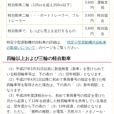
3,600
運輸支
軽自動車二輪（125ccを超え250cc以下）
円
局
軽自動車二輪・・・ボートトレーラー、フル
3,600
軽自協
トレーラー
円
会
3,600
軽自協
軽自動車で、もっぱら雪上を走行するもの
円
会
特定小型原動機付自転車の詳細は、「
特定小型原動機付自転車
の取扱いについて
」のページをご覧ください。
四輪以上および三輪の軽自動車
（1）平成27年3月31日以前に新規検査（新車）を受けられて
いる軽四輪車等は、下の表の「（1）旧年税額」となります。
（2）平成27年4月1日以降に初めて車両番号の指定を受けた軽
四輪車等を取得された場合は、下の表の「（2）新年税額」と
なります。
（3）平成28年度課税分から、初めて車両番号の指定を受けた
月から起算して13年を経過した軽四輪車等を所有している場合
は、翌年度から下の表の「（3）13年経過」の税額となりま
す。ただし、「燃料の種類」が電気・天然ガス・メタノール・