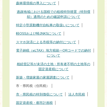
森林環境税の導入について
過疎地域における国税での租税特別措置（特別償
却）適用のための確認申請について
特定小型原動機付自転車の取扱いについて
軽OSSおよび軽JNKSについて
スマホ決済による市税等の納付について
電子納税（eLTAX）地方税統一QRコードでの納付
について
相続登記等が未済の土地・所有者不明の土地等の
固定資産税について
新築・増築家屋の家屋調査について
市・県民税（住民税）
市・県民税の特別徴収について
法人市民税
固定資産税・都市計画税