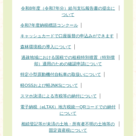
令和8年度（令和7年分）給与支払報告書の提出に
ついて
令和7年度納税標語コンクール
キャッシュカードで口座振替の申込みができます
森林環境税の導入について
過疎地域における国税での租税特別措置（特別償
却）適用のための確認申請について
特定小型原動機付自転車の取扱いについて
軽OSSおよび軽JNKSについて
スマホ決済による市税等の納付について
電子納税（eLTAX）地方税統一QRコードでの納付
について
相続登記等が未済の土地・所有者不明の土地等の
固定資産税について