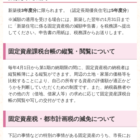
新築後
3年度分
に限られます。（認定長期優良住宅は
5年度分
）
※減額の適用を受ける場合には、新築した翌年の1月31日まで
に「新築住宅に係る固定資産税の減額申告書」を税務課へ提出
してください。申告書の用紙は、税務課からお送りします。
固定資産課税台帳の縦覧・閲覧について
毎年4月1日から第1期の納期限の間に、固定資産税の納税者は
縦覧帳簿による縦覧ができます。周辺の土地・家屋の価格等を
比較することにより、自己の所有する資産の評価額が適正かど
うかを判断していただくための制度です。また、納税義務者や
その他の方（借地、借家人等）の求めに応じて固定資産課税台
帳の閲覧や写しの交付ができます。
固定資産税・都市計画税の減免について
下記の事情などの特別の事情がある固定資産のうち、市長にお