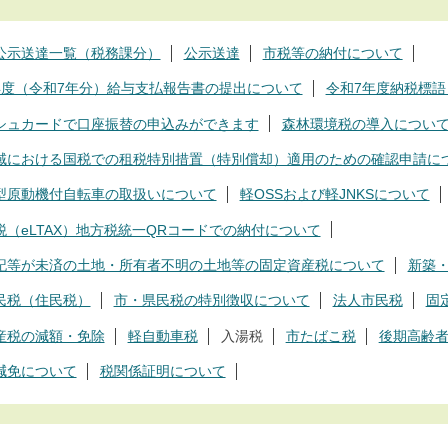
公示送達一覧（税務課分）
公示送達
市税等の納付について
年度（令和7年分）給与支払報告書の提出について
令和7年度納税標語
シュカードで口座振替の申込みができます
森林環境税の導入につい
域における国税での租税特別措置（特別償却）適用のための確認申請に
型原動機付自転車の取扱いについて
軽OSSおよび軽JNKSについて
税（eLTAX）地方税統一QRコードでの納付について
記等が未済の土地・所有者不明の土地等の固定資産税について
新築
民税（住民税）
市・県民税の特別徴収について
法人市民税
固
産税の減額・免除
軽自動車税
入湯税
市たばこ税
後期高齢
減免について
税関係証明について