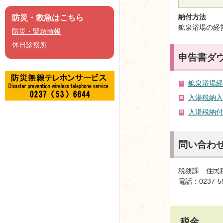
納付方法
防災・救急はこちら
鉱泉浴場の経
防災・緊急情報
休日診察所
申告書ダ
鉱泉浴場経
入湯税納入
入湯税納付
問い合わ
税務課 住民税
電話：0237-5
税金