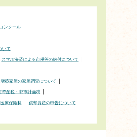
コンクール
て
ついて
スマホ決済による市税等の納付について
・増築家屋の家屋調査について
定資産税・都市計画税
者医療保険料
償却資産の申告について